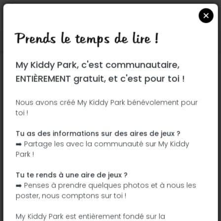
Prends le temps de lire !
Localiser sur Google Maps
|
| |
My Kiddy Park, c'est communautaire,
Ce parc n'a pas encore été visité ! À toi
ENTIÈREMENT gratuit, et c'est pour toi !
de jouer !
Soit l'aventurier qui découvre ce parc en
Nous avons créé My Kiddy Park bénévolement pour
toi !
premier !
Tu as des informations sur des aires de jeux ?
J'ajoute le nom
J'ajoute des
➡️ Partage les avec la communauté sur My Kiddy
photos
Park !
J'ajoute une
J'ajoute les
description
équipements
Tu te rends à une aire de jeux ?
➡️ Penses à prendre quelques photos et à nous les
poster, nous comptons sur toi !
Place du Foirail
My Kiddy Park est entièrement fondé sur la