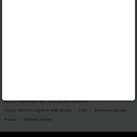
Nantes
Reims
Liens utiles
Connexion | Inscription
Rechercher des parcs
Tout les parcs
Ajouter un parc
Nous contacter
© 2021 My Kiddy Park. Tous droits réservés.
Made with
♥
by
2gether Web Studio
CGU
Mentions légales
Presse
Référencement