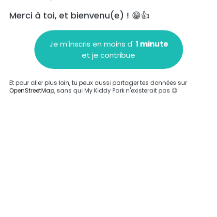
Merci à toi, et bienvenu(e) ! 😁👍
Je m'inscris en moins d'
1 minute
et je contribue
Ajouter un commentaire
Et pour aller plus loin, tu peux aussi partager tes données sur
OpenStreetMap
, sans qui My Kiddy Park n'existerait pas 😉
Compléter
'a été entrée sur ce parc.
Compléter