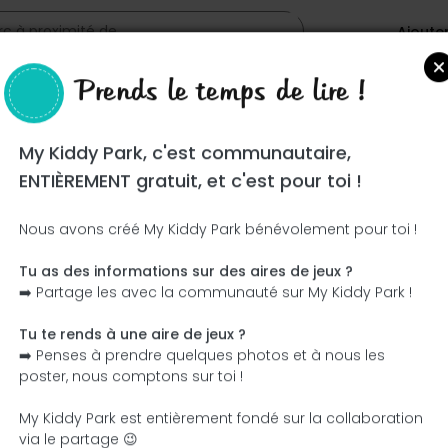
Ajoute
Prends le temps de lire !
My Kiddy Park, c'est communautaire,
ons
ENTIÈREMENT gratuit, et c'est pour toi !
Nous avons créé My Kiddy Park bénévolement pour toi !
Tu as des informations sur des aires de jeux ?
Ce parc n'a pas encore été visité ! À toi de jouer !
➡️ Partage les avec la communauté sur My Kiddy Park !
Soit l'aventurier qui découvre ce parc en premier !
Tu te rends à une aire de jeux ?
➡️ Penses à prendre quelques photos et à nous les
J'ajoute le nom
J'ajoute des photos
poster, nous comptons sur toi !
J'ajoute une description
J'ajoute les équipement
My Kiddy Park est entièrement fondé sur la collaboration
via le partage 😉