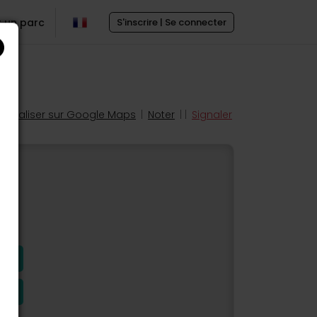
r un parc
S'inscrire | Se connecter
Localiser sur Google Maps
|
Noter
| |
Signaler
s