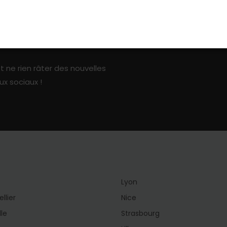
ark sur les réseaux sociaux
t ne rien râter des nouvelles
ux sociaux !
Lyon
llier
Nice
lle
Strasbourg