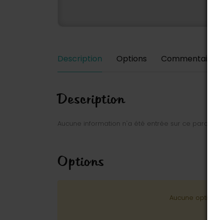
Description
Options
Commentaires
Description
Aucune information n'a été entrée sur ce parc.
Options
Aucune option n