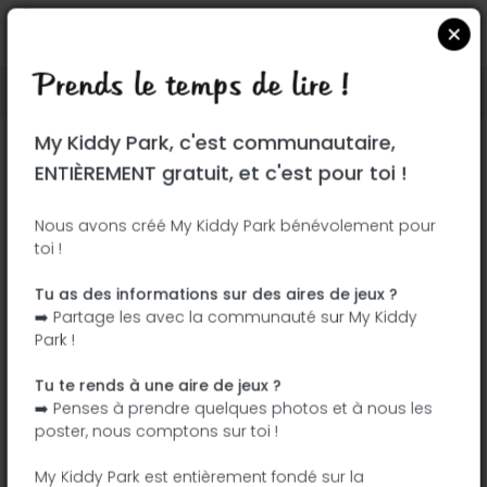
Prends le temps de lire !
Localiser sur Google Maps
|
| |
My Kiddy Park, c'est communautaire,
Ce parc n'a pas encore été visité ! À toi
ENTIÈREMENT gratuit, et c'est pour toi !
de jouer !
Soit l'aventurier qui découvre ce parc en
Nous avons créé My Kiddy Park bénévolement pour
toi !
premier !
Tu as des informations sur des aires de jeux ?
J'ajoute le nom
J'ajoute des
➡️ Partage les avec la communauté sur My Kiddy
photos
Park !
J'ajoute une
J'ajoute les
description
équipements
Tu te rends à une aire de jeux ?
➡️ Penses à prendre quelques photos et à nous les
poster, nous comptons sur toi !
Square Jean-Louis Forain
My Kiddy Park est entièrement fondé sur la