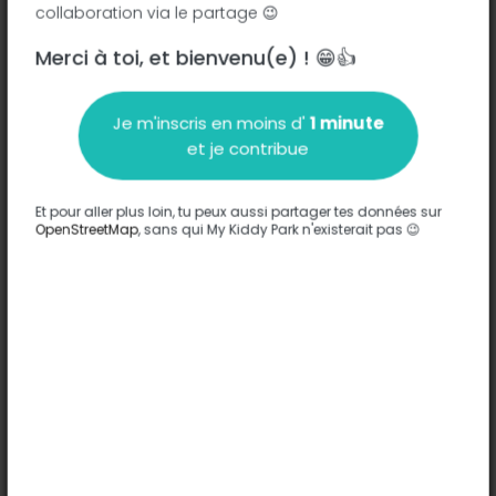
collaboration via le partage 😉
Square Jean-Louis Forain - 37200
-
Tours
Merci à toi, et bienvenu(e) ! 😁👍
Description
Je m'inscris en moins d'
1 minute
Aucune information n'a été entrée sur ce parc.
et je contribue
Compléter
Et pour aller plus loin, tu peux aussi partager tes données sur
Options
OpenStreetMap
, sans qui My Kiddy Park n'existerait pas 😉
Aucune option n'a été entrée sur ce parc.
Compléter
Commentaires
(0)