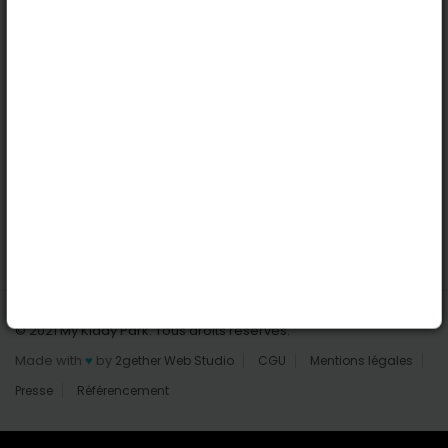
Nantes
Reims
Liens utiles
Connexion | Inscription
Rechercher des parcs
Tout les parcs
Ajouter un parc
Nous contacter
© 2021 My Kiddy Park. Tous droits réservés.
Made with
♥
by
2gether Web Studio
CGU
Mentions légales
Presse
Référencement