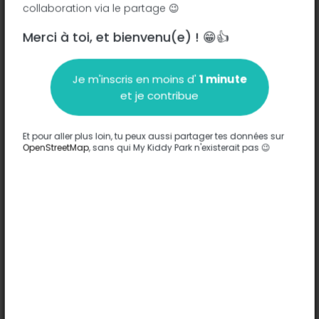
collaboration via le partage 😉
Route du Plan d’Eau - 50250
-
Montsenelle
Merci à toi, et bienvenu(e) ! 😁👍
Description
Je m'inscris en moins d'
1 minute
Aucune information n'a été entrée sur ce parc.
et je contribue
Compléter
Et pour aller plus loin, tu peux aussi partager tes données sur
Options
OpenStreetMap
, sans qui My Kiddy Park n'existerait pas 😉
Aucune option n'a été entrée sur ce parc.
Compléter
Commentaires
(0)