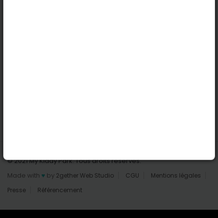
Nantes
Reims
Liens utiles
Connexion | Inscription
Rechercher des parcs
Tout les parcs
Ajouter un parc
Nous contacter
© 2021 My Kiddy Park. Tous droits réservés.
Made with
♥
by
2gether Web Studio
CGU
Mentions légales
Presse
Référencement