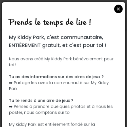
Prends le temps de lire !
Localiser sur Google Maps
|
| |
My Kiddy Park, c'est communautaire,
Ce parc n'a pas encore été visité ! À toi
ENTIÈREMENT gratuit, et c'est pour toi !
de jouer !
Soit l'aventurier qui découvre ce parc en
Nous avons créé My Kiddy Park bénévolement pour
toi !
premier !
Tu as des informations sur des aires de jeux ?
J'ajoute le nom
J'ajoute des
➡️ Partage les avec la communauté sur My Kiddy
photos
Park !
J'ajoute une
J'ajoute les
description
équipements
Tu te rends à une aire de jeux ?
➡️ Penses à prendre quelques photos et à nous les
poster, nous comptons sur toi !
Route du Plan d’Eau
My Kiddy Park est entièrement fondé sur la