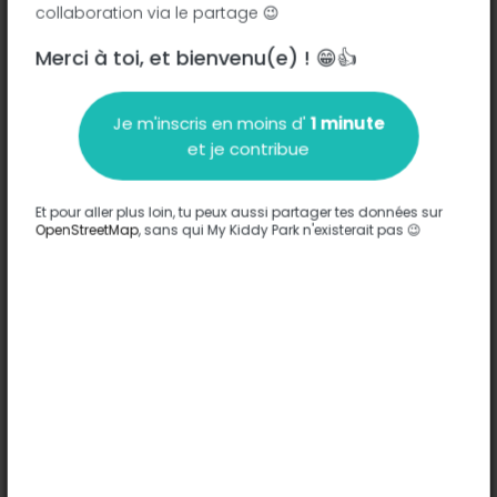
collaboration via le partage 😉
Impasse de la Creche - 07410
-
Saint-Félicien
Merci à toi, et bienvenu(e) ! 😁👍
Description
Je m'inscris en moins d'
1 minute
Aucune information n'a été entrée sur ce parc.
et je contribue
Compléter
Et pour aller plus loin, tu peux aussi partager tes données sur
Options
OpenStreetMap
, sans qui My Kiddy Park n'existerait pas 😉
Aucune option n'a été entrée sur ce parc.
Compléter
Commentaires
(0)