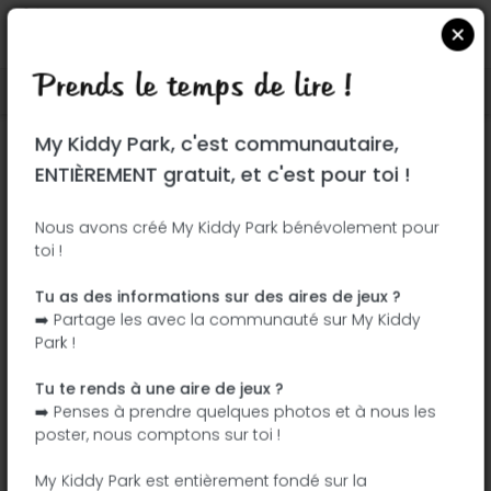
Prends le temps de lire !
Localiser sur Google Maps
|
| |
My Kiddy Park, c'est communautaire,
Ce parc n'a pas encore été visité ! À toi
ENTIÈREMENT gratuit, et c'est pour toi !
de jouer !
Soit l'aventurier qui découvre ce parc en
Nous avons créé My Kiddy Park bénévolement pour
toi !
premier !
Tu as des informations sur des aires de jeux ?
J'ajoute le nom
J'ajoute des
➡️ Partage les avec la communauté sur My Kiddy
photos
Park !
J'ajoute une
J'ajoute les
description
équipements
Tu te rends à une aire de jeux ?
➡️ Penses à prendre quelques photos et à nous les
poster, nous comptons sur toi !
Impasse de la Creche
My Kiddy Park est entièrement fondé sur la