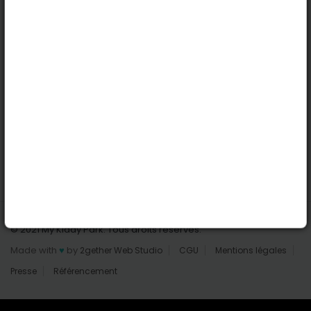
Nantes
Reims
Liens utiles
Connexion | Inscription
Rechercher des parcs
Tout les parcs
Ajouter un parc
Nous contacter
© 2021 My Kiddy Park. Tous droits réservés.
Made with
♥
by
2gether Web Studio
CGU
Mentions légales
Presse
Référencement