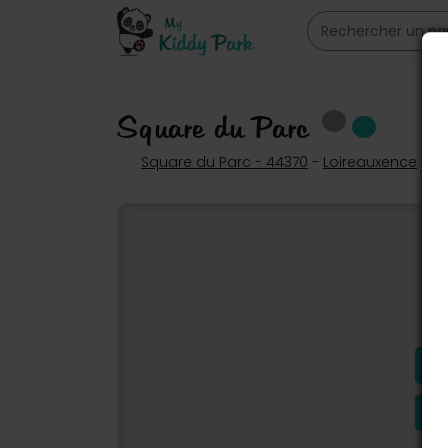
Square du Parc
Square du Parc - 44370
-
Loireauxence