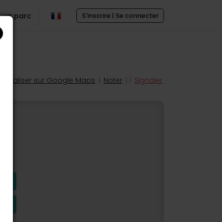
r un parc
S'inscrire | Se connecter
Localiser sur Google Maps
|
Noter
| |
Signaler
s