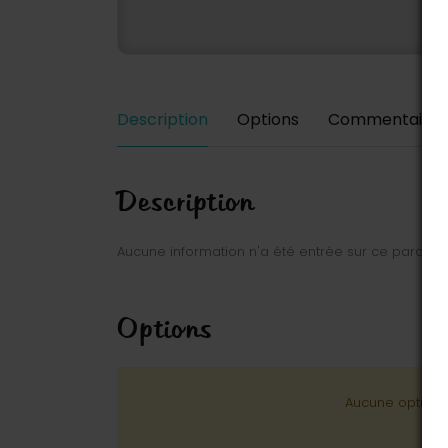
Description
Options
Commentaires
Description
Aucune information n'a été entrée sur ce parc.
Options
Aucune option n