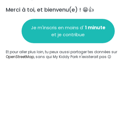
Merci à toi, et bienvenu(e) ! 😁👍
Je m'inscris en moins d'
1 minute
et je contribue
Ajouter un commentaire
Et pour aller plus loin, tu peux aussi partager tes données sur
OpenStreetMap
, sans qui My Kiddy Park n'existerait pas 😉
Compléter
'a été entrée sur ce parc.
Compléter