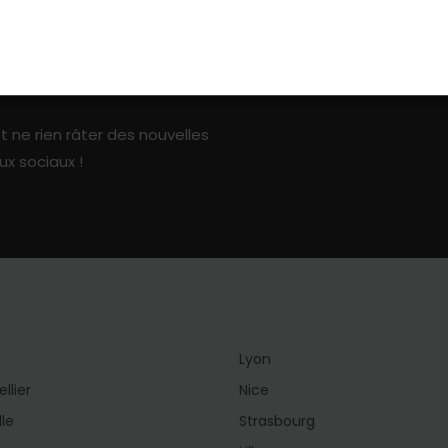
ark sur les réseaux sociaux
t ne rien râter des nouvelles
ux sociaux !
Lyon
llier
Nice
lle
Strasbourg