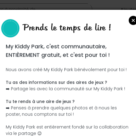
Ajoute
Prends le temps de lire !
My Kiddy Park, c'est communautaire,
ENTIÈREMENT gratuit, et c'est pour toi !
Nous avons créé My Kiddy Park bénévolement pour toi !
Tu as des informations sur des aires de jeux ?
Ce parc n'a pas encore été visité ! À toi de jouer !
➡️ Partage les avec la communauté sur My Kiddy Park !
Soit l'aventurier qui découvre ce parc en premier !
Tu te rends à une aire de jeux ?
➡️ Penses à prendre quelques photos et à nous les
J'ajoute le nom
J'ajoute des photos
poster, nous comptons sur toi !
J'ajoute une description
J'ajoute les équipement
My Kiddy Park est entièrement fondé sur la collaboration
via le partage 😉