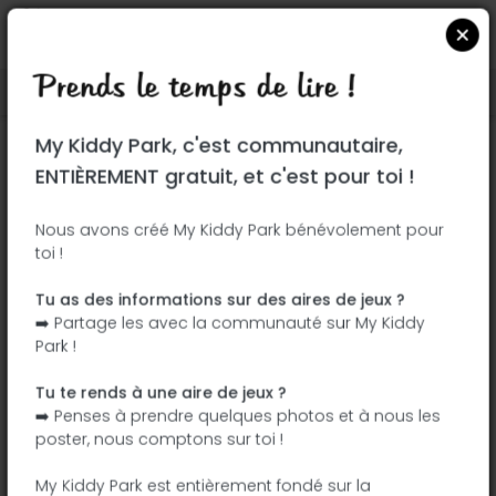
Prends le temps de lire !
Localiser sur Google Maps
|
| |
My Kiddy Park, c'est communautaire,
Ce parc n'a pas encore été visité ! À toi
ENTIÈREMENT gratuit, et c'est pour toi !
de jouer !
Soit l'aventurier qui découvre ce parc en
Nous avons créé My Kiddy Park bénévolement pour
toi !
premier !
Tu as des informations sur des aires de jeux ?
J'ajoute le nom
J'ajoute des
➡️ Partage les avec la communauté sur My Kiddy
photos
Park !
J'ajoute une
J'ajoute les
description
équipements
Tu te rends à une aire de jeux ?
➡️ Penses à prendre quelques photos et à nous les
poster, nous comptons sur toi !
Rue Perpigna
My Kiddy Park est entièrement fondé sur la