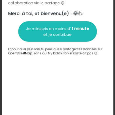
collaboration via le partage 😉
Rue Perpigna - 82200
-
Moissac
Merci à toi, et bienvenu(e) ! 😁👍
Description
Je m'inscris en moins d'
1 minute
Aucune information n'a été entrée sur ce parc.
et je contribue
Compléter
Et pour aller plus loin, tu peux aussi partager tes données sur
Options
OpenStreetMap
, sans qui My Kiddy Park n'existerait pas 😉
Aucune option n'a été entrée sur ce parc.
Compléter
Commentaires
(0)