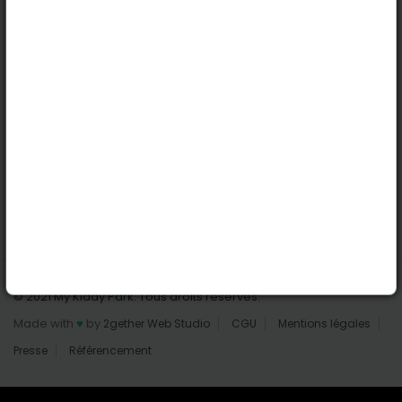
Nantes
Reims
Liens utiles
Connexion | Inscription
Rechercher des parcs
Tout les parcs
Ajouter un parc
Nous contacter
© 2021 My Kiddy Park. Tous droits réservés.
Made with
♥
by
2gether Web Studio
CGU
Mentions légales
Presse
Référencement