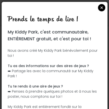
Prends le temps de lire !
Localiser sur Google Maps
|
| |
My Kiddy Park, c'est communautaire,
Ce parc n'a pas encore été visité ! À toi
ENTIÈREMENT gratuit, et c'est pour toi !
de jouer !
Soit l'aventurier qui découvre ce parc en
Nous avons créé My Kiddy Park bénévolement pour
toi !
premier !
Tu as des informations sur des aires de jeux ?
J'ajoute le nom
J'ajoute des
➡️ Partage les avec la communauté sur My Kiddy
photos
Park !
J'ajoute une
J'ajoute les
description
équipements
Tu te rends à une aire de jeux ?
➡️ Penses à prendre quelques photos et à nous les
poster, nous comptons sur toi !
Square des Giroflees
My Kiddy Park est entièrement fondé sur la