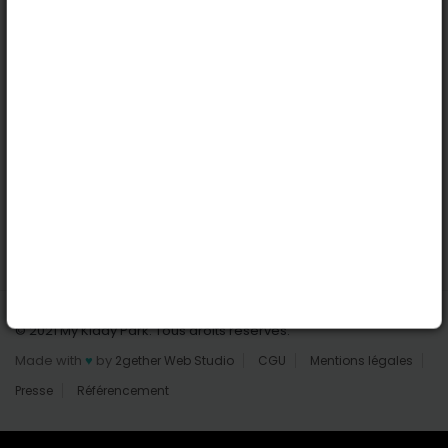
Nantes
Reims
Liens utiles
Connexion | Inscription
Rechercher des parcs
Tout les parcs
Ajouter un parc
Nous contacter
© 2021 My Kiddy Park. Tous droits réservés.
Made with
♥
by
2gether Web Studio
CGU
Mentions légales
Presse
Référencement