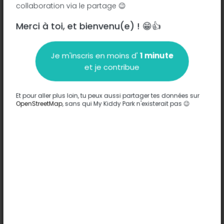
collaboration via le partage 😉
Square des Giroflees - 91300
-
Massy
Merci à toi, et bienvenu(e) ! 😁👍
Description
Je m'inscris en moins d'
1 minute
Aucune information n'a été entrée sur ce parc.
et je contribue
Compléter
Et pour aller plus loin, tu peux aussi partager tes données sur
Options
OpenStreetMap
, sans qui My Kiddy Park n'existerait pas 😉
Aucune option n'a été entrée sur ce parc.
Compléter
Commentaires
(0)