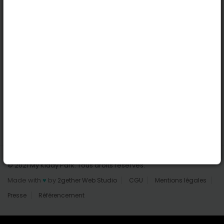
Nantes
Reims
Liens utiles
Connexion | Inscription
Rechercher des parcs
Tout les parcs
Ajouter un parc
Nous contacter
© 2021 My Kiddy Park. Tous droits réservés.
Made with
♥
by
2gether Web Studio
CGU
Mentions légales
Presse
Référencement