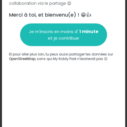
collaboration via le partage 😉
La Rosière - 71420
-
Génelard
Merci à toi, et bienvenu(e) ! 😁👍
Description
Je m'inscris en moins d'
1 minute
Aucune information n'a été entrée sur ce parc.
et je contribue
Compléter
Et pour aller plus loin, tu peux aussi partager tes données sur
Options
OpenStreetMap
, sans qui My Kiddy Park n'existerait pas 😉
Aucune option n'a été entrée sur ce parc.
Compléter
Commentaires
(0)