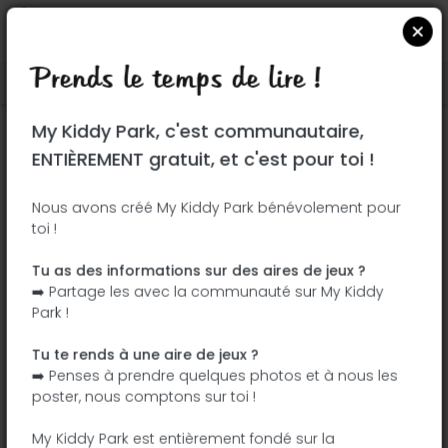
Prends le temps de lire !
Localiser sur Google Maps
|
| |
My Kiddy Park, c'est communautaire,
Ce parc n'a pas encore été visité ! À toi
ENTIÈREMENT gratuit, et c'est pour toi !
de jouer !
Soit l'aventurier qui découvre ce parc en
Nous avons créé My Kiddy Park bénévolement pour
toi !
premier !
Tu as des informations sur des aires de jeux ?
J'ajoute le nom
J'ajoute des
➡️ Partage les avec la communauté sur My Kiddy
photos
Park !
J'ajoute une
J'ajoute les
description
équipements
Tu te rends à une aire de jeux ?
➡️ Penses à prendre quelques photos et à nous les
poster, nous comptons sur toi !
La Rosière
My Kiddy Park est entièrement fondé sur la