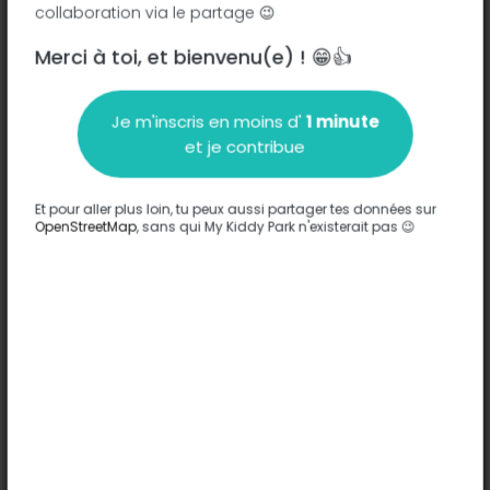
collaboration via le partage 😉
Lyon
Merci à toi, et bienvenu(e) ! 😁👍
Description
Je m'inscris en moins d'
1 minute
Aucune information n'a été entrée sur ce parc.
et je contribue
Compléter
Et pour aller plus loin, tu peux aussi partager tes données sur
Options
OpenStreetMap
, sans qui My Kiddy Park n'existerait pas 😉
Aucune option n'a été entrée sur ce parc.
Compléter
Commentaires
(0)