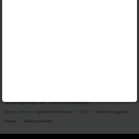
Nantes
Reims
Liens utiles
Connexion | Inscription
Rechercher des parcs
Tout les parcs
Ajouter un parc
Nous contacter
© 2021 My Kiddy Park. Tous droits réservés.
Made with
♥
by
2gether Web Studio
CGU
Mentions légales
Presse
Référencement