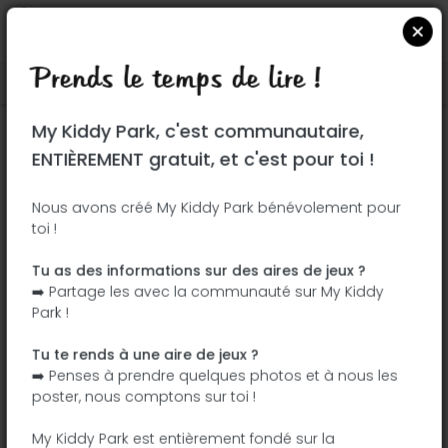
Prends le temps de lire !
Localiser sur Google Maps
|
| |
My Kiddy Park, c'est communautaire,
Ce parc n'a pas encore été visité ! À toi
ENTIÈREMENT gratuit, et c'est pour toi !
de jouer !
Soit l'aventurier qui découvre ce parc en
Nous avons créé My Kiddy Park bénévolement pour
toi !
premier !
Tu as des informations sur des aires de jeux ?
J'ajoute le nom
J'ajoute des
➡️ Partage les avec la communauté sur My Kiddy
photos
Park !
J'ajoute une
J'ajoute les
description
équipements
Tu te rends à une aire de jeux ?
➡️ Penses à prendre quelques photos et à nous les
poster, nous comptons sur toi !
Jardin du Quai de la Gare d’Eau
My Kiddy Park est entièrement fondé sur la