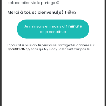
collaboration via le partage 😉
Place de Gau Bickelheim - 21110
-
Aiserey
Merci à toi, et bienvenu(e) ! 😁👍
Description
Je m'inscris en moins d'
1 minute
Aucune information n'a été entrée sur ce parc.
et je contribue
Compléter
Et pour aller plus loin, tu peux aussi partager tes données sur
Options
OpenStreetMap
, sans qui My Kiddy Park n'existerait pas 😉
Aucune option n'a été entrée sur ce parc.
Compléter
Commentaires
(0)