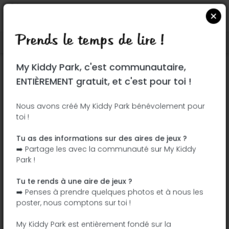
Prends le temps de lire !
Localiser sur Google Maps
|
| |
My Kiddy Park, c'est communautaire,
Ce parc n'a pas encore été visité ! À toi
ENTIÈREMENT gratuit, et c'est pour toi !
de jouer !
Soit l'aventurier qui découvre ce parc en
Nous avons créé My Kiddy Park bénévolement pour
toi !
premier !
Tu as des informations sur des aires de jeux ?
J'ajoute le nom
J'ajoute des
➡️ Partage les avec la communauté sur My Kiddy
photos
Park !
J'ajoute une
J'ajoute les
description
équipements
Tu te rends à une aire de jeux ?
➡️ Penses à prendre quelques photos et à nous les
poster, nous comptons sur toi !
Place de Gau Bickelheim
My Kiddy Park est entièrement fondé sur la