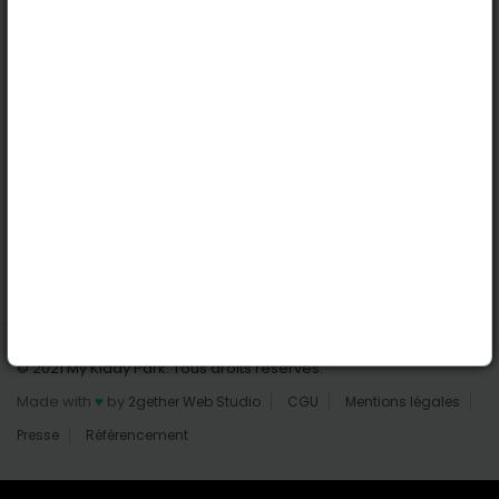
Nantes
Reims
Liens utiles
Connexion | Inscription
Rechercher des parcs
Tout les parcs
Ajouter un parc
Nous contacter
© 2021 My Kiddy Park. Tous droits réservés.
Made with
♥
by
2gether Web Studio
CGU
Mentions légales
Presse
Référencement