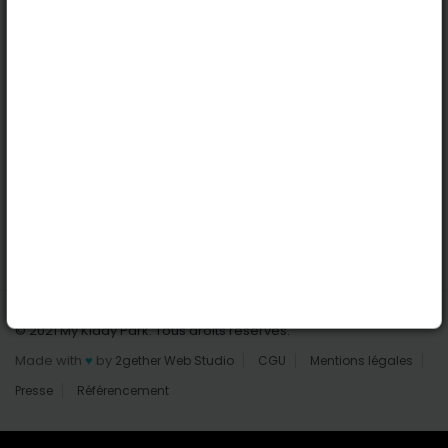
Nantes
Reims
Liens utiles
Connexion | Inscription
Rechercher des parcs
Tout les parcs
Ajouter un parc
Nous contacter
© 2021 My Kiddy Park. Tous droits réservés.
Made with
♥
by
2gether Web Studio
CGU
Mentions légales
Presse
Référencement