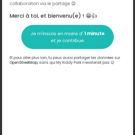
collaboration via le partage 😉
Bordeaux
Merci à toi, et bienvenu(e) ! 😁👍
Description
Je m'inscris en moins d'
1 minute
Aucune information n'a été entrée sur ce parc.
et je contribue
Compléter
Et pour aller plus loin, tu peux aussi partager tes données sur
Options
OpenStreetMap
, sans qui My Kiddy Park n'existerait pas 😉
Aucune option n'a été entrée sur ce parc.
Compléter
Commentaires
(0)