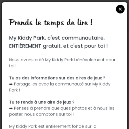
Prends le temps de lire !
Localiser sur Google Maps
|
| |
My Kiddy Park, c'est communautaire,
Ce parc n'a pas encore été visité ! À toi
ENTIÈREMENT gratuit, et c'est pour toi !
de jouer !
Soit l'aventurier qui découvre ce parc en
Nous avons créé My Kiddy Park bénévolement pour
toi !
premier !
Tu as des informations sur des aires de jeux ?
J'ajoute le nom
J'ajoute des
➡️ Partage les avec la communauté sur My Kiddy
photos
Park !
J'ajoute une
J'ajoute les
description
équipements
Tu te rends à une aire de jeux ?
➡️ Penses à prendre quelques photos et à nous les
poster, nous comptons sur toi !
Square Vinet
My Kiddy Park est entièrement fondé sur la