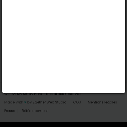
Nantes
Reims
Liens utiles
Connexion | Inscription
Rechercher des parcs
Tout les parcs
Ajouter un parc
Nous contacter
© 2021 My Kiddy Park. Tous droits réservés.
Made with
♥
by
2gether Web Studio
CGU
Mentions légales
Presse
Référencement