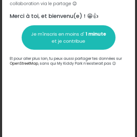
collaboration via le partage 😉
Chambéry
Merci à toi, et bienvenu(e) ! 😁👍
Description
Je m'inscris en moins d'
1 minute
Aucune information n'a été entrée sur ce parc.
et je contribue
Compléter
Et pour aller plus loin, tu peux aussi partager tes données sur
Options
OpenStreetMap
, sans qui My Kiddy Park n'existerait pas 😉
Aucune option n'a été entrée sur ce parc.
Compléter
Commentaires
(0)