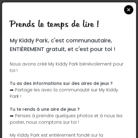
Prends le temps de lire !
Localiser sur Google Maps
|
| |
My Kiddy Park, c'est communautaire,
Ce parc n'a pas encore été visité ! À toi
ENTIÈREMENT gratuit, et c'est pour toi !
de jouer !
Soit l'aventurier qui découvre ce parc en
Nous avons créé My Kiddy Park bénévolement pour
toi !
premier !
Tu as des informations sur des aires de jeux ?
J'ajoute le nom
J'ajoute des
➡️ Partage les avec la communauté sur My Kiddy
photos
Park !
J'ajoute une
J'ajoute les
description
équipements
Tu te rends à une aire de jeux ?
➡️ Penses à prendre quelques photos et à nous les
poster, nous comptons sur toi !
Parc du Talweg
My Kiddy Park est entièrement fondé sur la