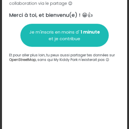
collaboration via le partage 😉
Rue de Robinson - 42100
-
Saint-Étienne
Merci à toi, et bienvenu(e) ! 😁👍
Description
Je m'inscris en moins d'
1 minute
Aucune information n'a été entrée sur ce parc.
et je contribue
Compléter
Et pour aller plus loin, tu peux aussi partager tes données sur
Options
OpenStreetMap
, sans qui My Kiddy Park n'existerait pas 😉
Aucune option n'a été entrée sur ce parc.
Compléter
Commentaires
(0)