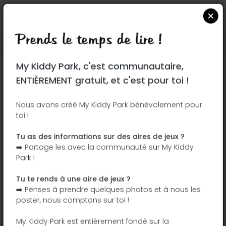
Prends le temps de lire !
Localiser sur Google Maps
|
| |
My Kiddy Park, c'est communautaire,
Ce parc n'a pas encore été visité ! À toi
ENTIÈREMENT gratuit, et c'est pour toi !
de jouer !
Soit l'aventurier qui découvre ce parc en
Nous avons créé My Kiddy Park bénévolement pour
toi !
premier !
Tu as des informations sur des aires de jeux ?
J'ajoute le nom
J'ajoute des
➡️ Partage les avec la communauté sur My Kiddy
photos
Park !
J'ajoute une
J'ajoute les
description
équipements
Tu te rends à une aire de jeux ?
➡️ Penses à prendre quelques photos et à nous les
poster, nous comptons sur toi !
Rue de Robinson
My Kiddy Park est entièrement fondé sur la