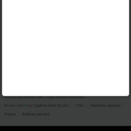
Nantes
Reims
Liens utiles
Connexion | Inscription
Rechercher des parcs
Tout les parcs
Ajouter un parc
Nous contacter
© 2021 My Kiddy Park. Tous droits réservés.
Made with
♥
by
2gether Web Studio
CGU
Mentions légales
Presse
Référencement