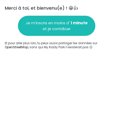
Merci à toi, et bienvenu(e) ! 😁👍
Je m'inscris en moins d'
1 minute
et je contribue
Ajouter un commentaire
Et pour aller plus loin, tu peux aussi partager tes données sur
OpenStreetMap
, sans qui My Kiddy Park n'existerait pas 😉
Compléter
'a été entrée sur ce parc.
Compléter