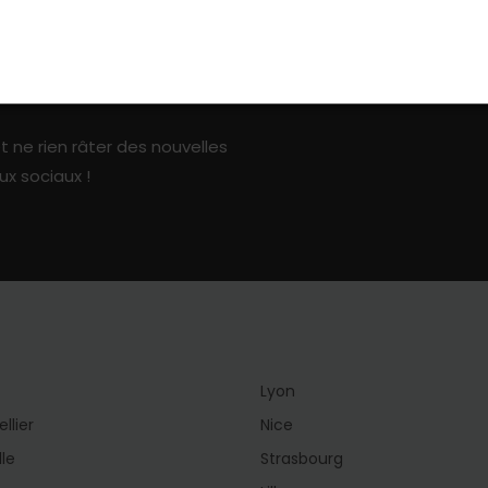
ark sur les réseaux sociaux
t ne rien râter des nouvelles
ux sociaux !
Lyon
llier
Nice
lle
Strasbourg