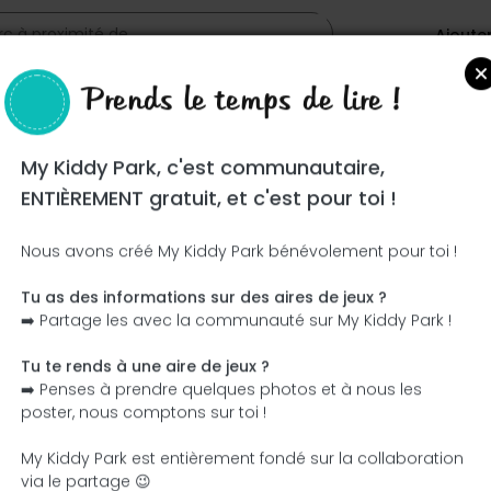
Ajoute
Prends le temps de lire !
es
My Kiddy Park, c'est communautaire,
ENTIÈREMENT gratuit, et c'est pour toi !
Nous avons créé My Kiddy Park bénévolement pour toi !
Tu as des informations sur des aires de jeux ?
Ce parc n'a pas encore été visité ! À toi de jouer !
➡️ Partage les avec la communauté sur My Kiddy Park !
Soit l'aventurier qui découvre ce parc en premier !
Tu te rends à une aire de jeux ?
➡️ Penses à prendre quelques photos et à nous les
J'ajoute le nom
J'ajoute des photos
poster, nous comptons sur toi !
J'ajoute une description
J'ajoute les équipement
My Kiddy Park est entièrement fondé sur la collaboration
via le partage 😉