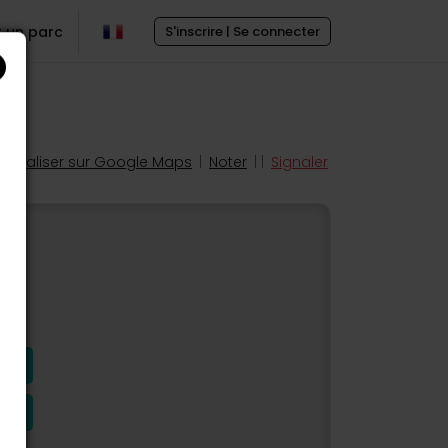
r un parc
S'inscrire | Se connecter
Localiser sur Google Maps
|
Noter
| |
Signaler
s