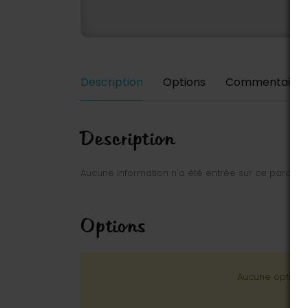
Description
Options
Commentaires
Description
Aucune information n'a été entrée sur ce parc.
Options
Aucune option n