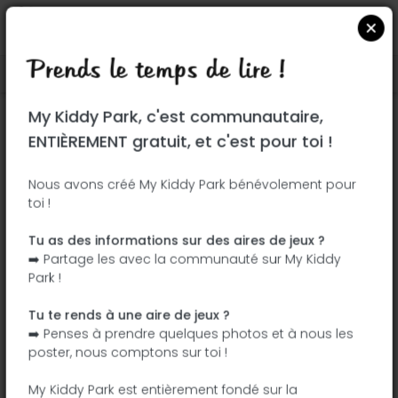
Prends le temps de lire !
Localiser sur Google Maps
|
| |
My Kiddy Park, c'est communautaire,
Ce parc n'a pas encore été visité ! À toi
ENTIÈREMENT gratuit, et c'est pour toi !
de jouer !
Soit l'aventurier qui découvre ce parc en
Nous avons créé My Kiddy Park bénévolement pour
toi !
premier !
Tu as des informations sur des aires de jeux ?
J'ajoute le nom
J'ajoute des
➡️ Partage les avec la communauté sur My Kiddy
photos
Park !
J'ajoute une
J'ajoute les
description
équipements
Tu te rends à une aire de jeux ?
➡️ Penses à prendre quelques photos et à nous les
poster, nous comptons sur toi !
Brommat
My Kiddy Park est entièrement fondé sur la