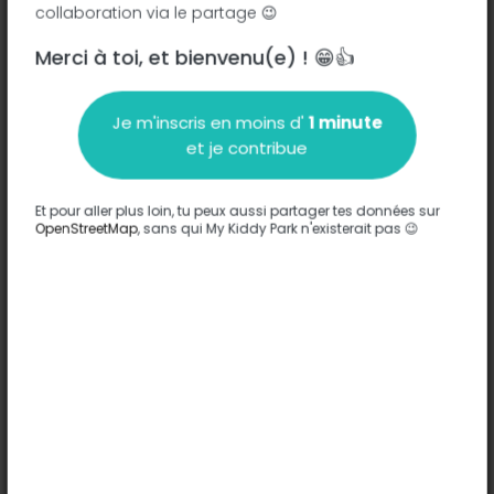
collaboration via le partage 😉
Brommat - 12600
-
Brommat
Merci à toi, et bienvenu(e) ! 😁👍
Description
Je m'inscris en moins d'
1 minute
Aucune information n'a été entrée sur ce parc.
et je contribue
Compléter
Et pour aller plus loin, tu peux aussi partager tes données sur
Options
OpenStreetMap
, sans qui My Kiddy Park n'existerait pas 😉
Aucune option n'a été entrée sur ce parc.
Compléter
Commentaires
(0)