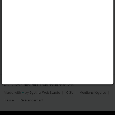
Nantes
Reims
Liens utiles
Connexion | Inscription
Rechercher des parcs
Tout les parcs
Ajouter un parc
Nous contacter
© 2021 My Kiddy Park. Tous droits réservés.
Made with
♥
by
2gether Web Studio
CGU
Mentions légales
Presse
Référencement