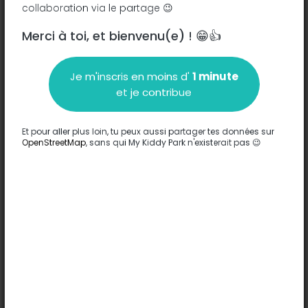
collaboration via le partage 😉
Rue Collenot - 91220
-
Brétigny-sur-Orge
Merci à toi, et bienvenu(e) ! 😁👍
Description
Je m'inscris en moins d'
1 minute
Aucune information n'a été entrée sur ce parc.
et je contribue
Compléter
Et pour aller plus loin, tu peux aussi partager tes données sur
Options
OpenStreetMap
, sans qui My Kiddy Park n'existerait pas 😉
Aucune option n'a été entrée sur ce parc.
Compléter
Commentaires
(0)