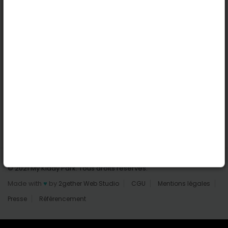
Nantes
Reims
Liens utiles
Connexion | Inscription
Rechercher des parcs
Tout les parcs
Ajouter un parc
Nous contacter
© 2021 My Kiddy Park. Tous droits réservés.
Made with
♥
by
2gether Web Studio
CGU
Mentions légales
Presse
Référencement