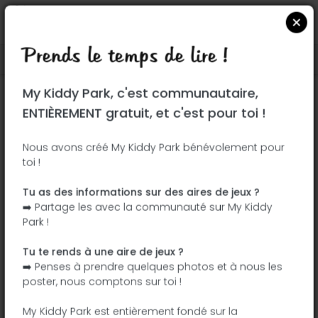
Prends le temps de lire !
Localiser sur Google Maps
|
| |
My Kiddy Park, c'est communautaire,
Ce parc n'a pas encore été visité ! À toi
ENTIÈREMENT gratuit, et c'est pour toi !
de jouer !
Soit l'aventurier qui découvre ce parc en
Nous avons créé My Kiddy Park bénévolement pour
toi !
premier !
Tu as des informations sur des aires de jeux ?
J'ajoute le nom
J'ajoute des
➡️ Partage les avec la communauté sur My Kiddy
photos
Park !
J'ajoute une
J'ajoute les
description
équipements
Tu te rends à une aire de jeux ?
➡️ Penses à prendre quelques photos et à nous les
poster, nous comptons sur toi !
Rue Collenot
My Kiddy Park est entièrement fondé sur la