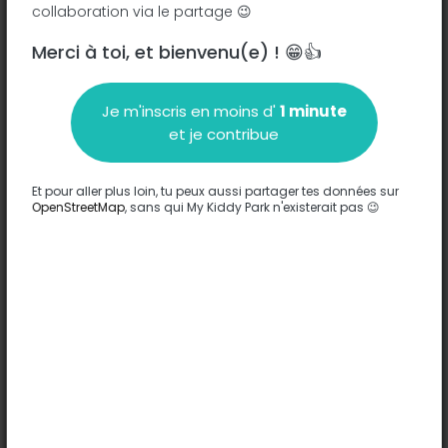
collaboration via le partage 😉
Allée de la Résidence - 94260
-
Fresnes
Merci à toi, et bienvenu(e) ! 😁👍
Description
Je m'inscris en moins d'
1 minute
Aucune information n'a été entrée sur ce parc.
et je contribue
Compléter
Et pour aller plus loin, tu peux aussi partager tes données sur
Options
OpenStreetMap
, sans qui My Kiddy Park n'existerait pas 😉
Aucune option n'a été entrée sur ce parc.
Compléter
Commentaires
(0)