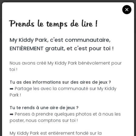
Prends le temps de lire !
Localiser sur Google Maps
|
| |
My Kiddy Park, c'est communautaire,
Ce parc n'a pas encore été visité ! À toi
ENTIÈREMENT gratuit, et c'est pour toi !
de jouer !
Soit l'aventurier qui découvre ce parc en
Nous avons créé My Kiddy Park bénévolement pour
toi !
premier !
Tu as des informations sur des aires de jeux ?
J'ajoute le nom
J'ajoute des
➡️ Partage les avec la communauté sur My Kiddy
photos
Park !
J'ajoute une
J'ajoute les
description
équipements
Tu te rends à une aire de jeux ?
➡️ Penses à prendre quelques photos et à nous les
poster, nous comptons sur toi !
Allée de la Résidence
My Kiddy Park est entièrement fondé sur la