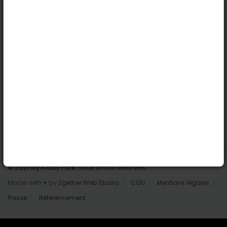
Nantes
Reims
Liens utiles
Connexion | Inscription
Rechercher des parcs
Tout les parcs
Ajouter un parc
Nous contacter
© 2021 My Kiddy Park. Tous droits réservés.
Made with
♥
by
2gether Web Studio
CGU
Mentions légales
Presse
Référencement