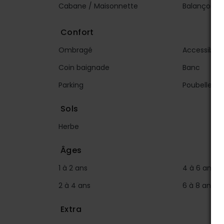
Cabane / Maisonnette
Balançoire
Confort
Ombragé
Accessible 
Coin baignade
Banc
Parking
Poubelle
Sols
Herbe
Âges
1 à 2 ans
4 à 6 ans
2 à 4 ans
6 à 8 ans
Extra