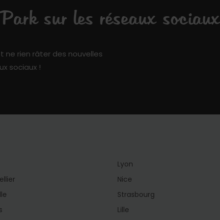
ark sur les réseaux sociaux
t ne rien râter des nouvelles
ux sociaux !
Lyon
llier
Nice
lle
Strasbourg
s
Lille