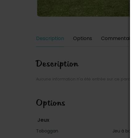
Description
Options
Commentaires
Description
Aucune information n'a été entrée sur ce parc.
Options
Jeux
Toboggan
Jeu à bascu