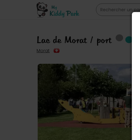
Lac de Morat / port
Morat