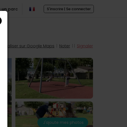
r un parc
S'inscrire | Se connecter
Localiser sur Google Maps
|
Noter
| |
Signaler
J'ajoute mes photos