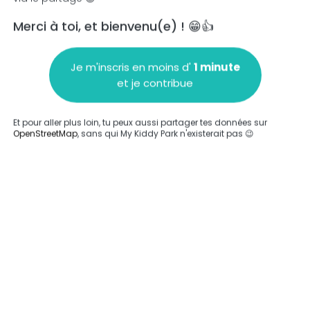
Merci à toi, et bienvenu(e) ! 😁👍
Je m'inscris en moins d'
1 minute
et je contribue
Ajouter un commentaire
Et pour aller plus loin, tu peux aussi partager tes données sur
OpenStreetMap
, sans qui My Kiddy Park n'existerait pas 😉
Compléter
Compléter
le
Mur d'escalade et grimpe