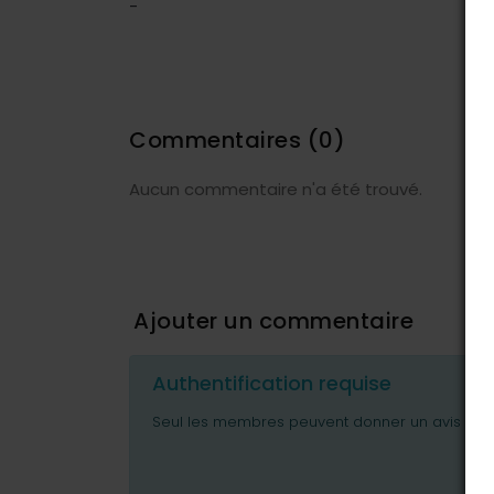
-
Commentaires
(0)
Aucun commentaire n'a été trouvé.
Ajouter un commentaire
Authentification requise
Seul les membres peuvent donner un avis ou p