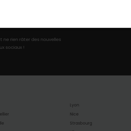
ark sur les réseaux sociaux
t ne rien râter des nouvelles
ux sociaux !
Lyon
llier
Nice
lle
Strasbourg