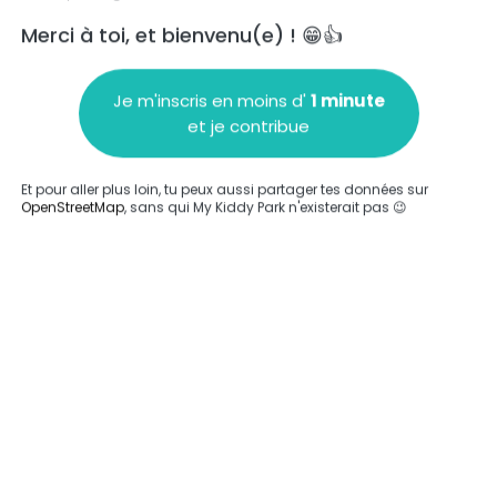
Merci à toi, et bienvenu(e) ! 😁👍
Je m'inscris en moins d'
1 minute
et je contribue
Ajouter un commentaire
Et pour aller plus loin, tu peux aussi partager tes données sur
OpenStreetMap
, sans qui My Kiddy Park n'existerait pas 😉
Compléter
'a été entrée sur ce parc.
Compléter