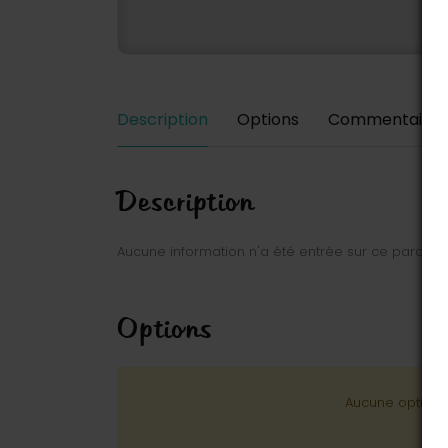
Description
Options
Commentaires
Description
Aucune information n'a été entrée sur ce parc.
Options
Aucune option n