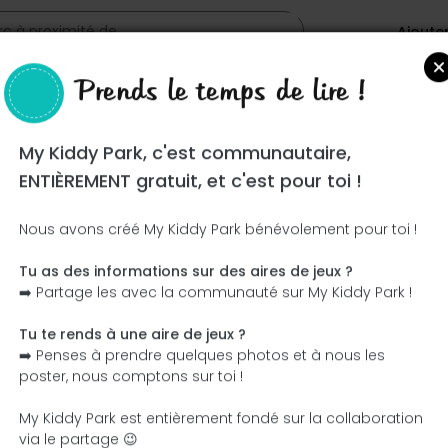
Ajoute
Prends le temps de lire !
My Kiddy Park, c'est communautaire,
ENTIÈREMENT gratuit, et c'est pour toi !
Nous avons créé My Kiddy Park bénévolement pour toi !
Tu as des informations sur des aires de jeux ?
Ce parc n'a pas encore été visité ! À toi de jouer !
➡️ Partage les avec la communauté sur My Kiddy Park !
Soit l'aventurier qui découvre ce parc en premier !
Tu te rends à une aire de jeux ?
➡️ Penses à prendre quelques photos et à nous les
J'ajoute le nom
J'ajoute des photos
poster, nous comptons sur toi !
J'ajoute une description
J'ajoute les équipement
My Kiddy Park est entièrement fondé sur la collaboration
via le partage 😉