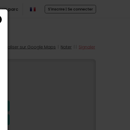
r un parc
S'inscrire | Se connecter
Localiser sur Google Maps
|
Noter
| |
Signaler
s