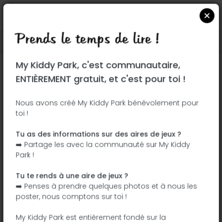
Prends le temps de lire !
Localiser sur Google Maps
|
| |
My Kiddy Park, c'est communautaire,
Ce parc n'a pas encore été visité ! À toi
ENTIÈREMENT gratuit, et c'est pour toi !
de jouer !
Soit l'aventurier qui découvre ce parc en
Nous avons créé My Kiddy Park bénévolement pour
toi !
premier !
Tu as des informations sur des aires de jeux ?
J'ajoute le nom
J'ajoute des
➡️ Partage les avec la communauté sur My Kiddy
photos
Park !
J'ajoute une
J'ajoute les
description
équipements
Tu te rends à une aire de jeux ?
➡️ Penses à prendre quelques photos et à nous les
poster, nous comptons sur toi !
Bois de Vincennes
My Kiddy Park est entièrement fondé sur la