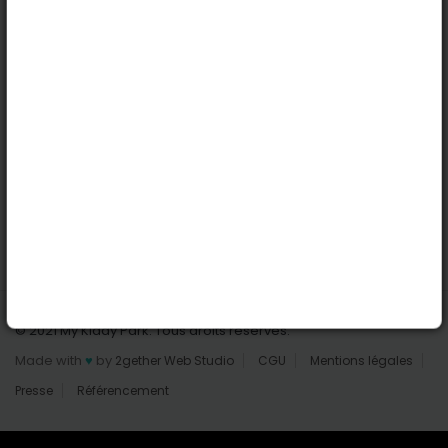
Nantes
Reims
Liens utiles
Connexion | Inscription
Rechercher des parcs
Tout les parcs
Ajouter un parc
Nous contacter
© 2021 My Kiddy Park. Tous droits réservés.
Made with
♥
by
2gether Web Studio
CGU
Mentions légales
Presse
Référencement