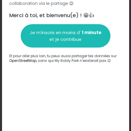
collaboration via le partage 😉
Fontenay-sous-Bois
Merci à toi, et bienvenu(e) ! 😁👍
Description
Je m'inscris en moins d'
1 minute
Aucune information n'a été entrée sur ce parc.
et je contribue
Compléter
Et pour aller plus loin, tu peux aussi partager tes données sur
Options
OpenStreetMap
, sans qui My Kiddy Park n'existerait pas 😉
Aucune option n'a été entrée sur ce parc.
Compléter
Commentaires
(0)