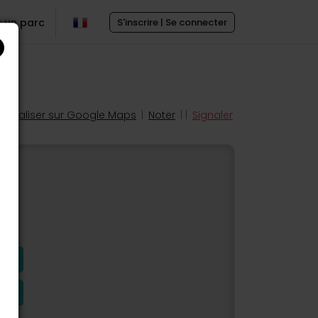
r un parc
S'inscrire | Se connecter
Localiser sur Google Maps
|
Noter
| |
Signaler
s