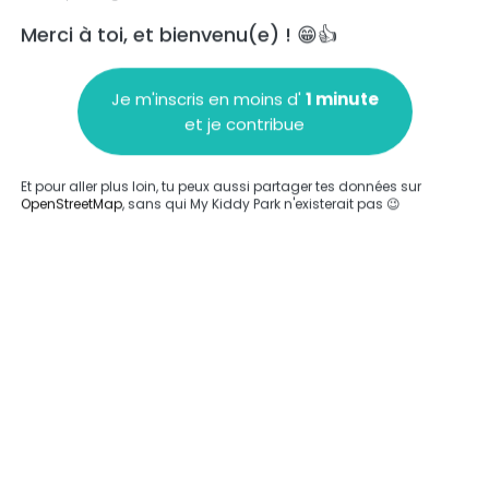
Merci à toi, et bienvenu(e) ! 😁👍
Je m'inscris en moins d'
1 minute
et je contribue
Ajouter un commentaire
Et pour aller plus loin, tu peux aussi partager tes données sur
OpenStreetMap
, sans qui My Kiddy Park n'existerait pas 😉
Compléter
'a été entrée sur ce parc.
Compléter