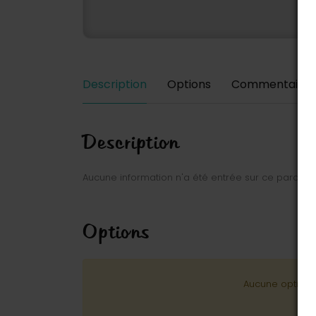
Description
Options
Commentaires
Description
Aucune information n'a été entrée sur ce parc.
Options
Aucune option n