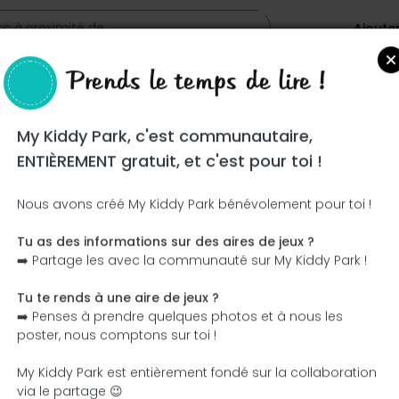
Ajoute
Prends le temps de lire !
My Kiddy Park, c'est communautaire,
ENTIÈREMENT gratuit, et c'est pour toi !
Nous avons créé My Kiddy Park bénévolement pour toi !
Tu as des informations sur des aires de jeux ?
Ce parc n'a pas encore été visité ! À toi de jouer !
➡️ Partage les avec la communauté sur My Kiddy Park !
Soit l'aventurier qui découvre ce parc en premier !
Tu te rends à une aire de jeux ?
➡️ Penses à prendre quelques photos et à nous les
J'ajoute le nom
J'ajoute des photos
poster, nous comptons sur toi !
J'ajoute une description
J'ajoute les équipement
My Kiddy Park est entièrement fondé sur la collaboration
via le partage 😉