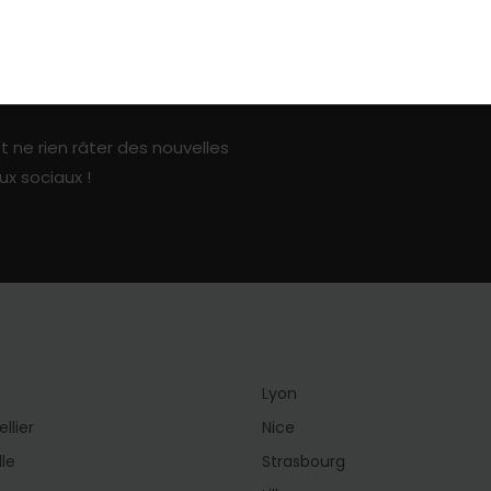
ark sur les réseaux sociaux
t ne rien râter des nouvelles
ux sociaux !
Lyon
llier
Nice
lle
Strasbourg