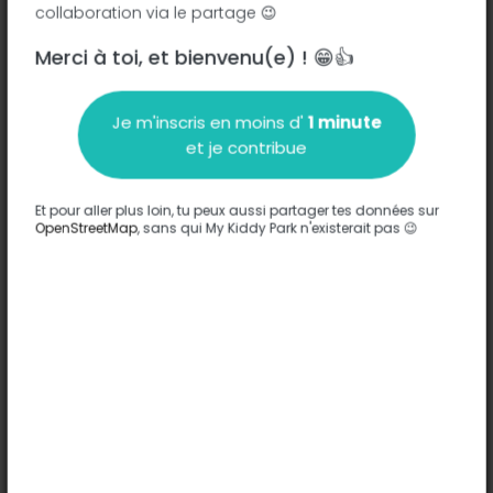
collaboration via le partage 😉
Merci à toi, et bienvenu(e) ! 😁👍
Description
Je m'inscris en moins d'
1 minute
Aucune information n'a été entrée sur ce parc.
et je contribue
Compléter
Et pour aller plus loin, tu peux aussi partager tes données sur
Options
OpenStreetMap
, sans qui My Kiddy Park n'existerait pas 😉
Aucune option n'a été entrée sur ce parc.
Compléter
Commentaires
(0)