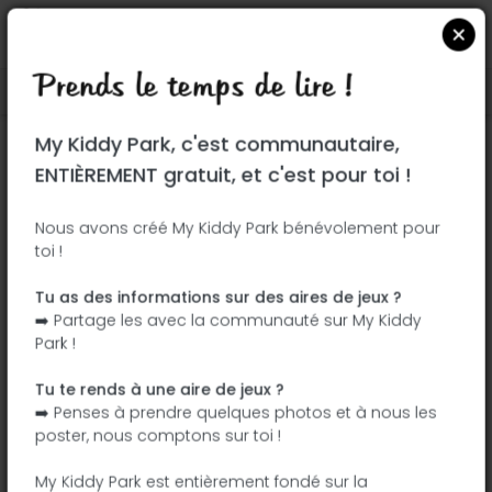
Prends le temps de lire !
Localiser sur Google Maps
|
| |
My Kiddy Park, c'est communautaire,
Ce parc n'a pas encore été visité ! À toi
ENTIÈREMENT gratuit, et c'est pour toi !
de jouer !
Soit l'aventurier qui découvre ce parc en
Nous avons créé My Kiddy Park bénévolement pour
toi !
premier !
Tu as des informations sur des aires de jeux ?
J'ajoute le nom
J'ajoute des
➡️ Partage les avec la communauté sur My Kiddy
photos
Park !
J'ajoute une
J'ajoute les
description
équipements
Tu te rends à une aire de jeux ?
➡️ Penses à prendre quelques photos et à nous les
poster, nous comptons sur toi !
Champ du Roi
My Kiddy Park est entièrement fondé sur la