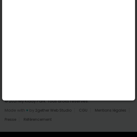
Nantes
Reims
Liens utiles
Connexion | Inscription
Rechercher des parcs
Tout les parcs
Ajouter un parc
Nous contacter
© 2021 My Kiddy Park. Tous droits réservés.
Made with
♥
by
2gether Web Studio
CGU
Mentions légales
Presse
Référencement