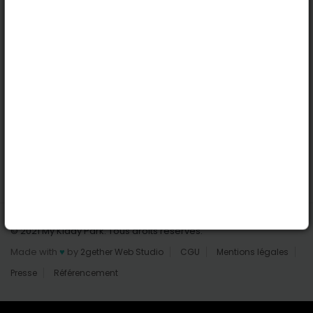
Nantes
Reims
Liens utiles
Connexion | Inscription
Rechercher des parcs
Tout les parcs
Ajouter un parc
Nous contacter
© 2021 My Kiddy Park. Tous droits réservés.
Made with
♥
by
2gether Web Studio
CGU
Mentions légales
Presse
Référencement