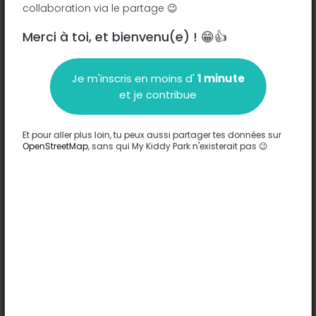
collaboration via le partage 😉
Merci à toi, et bienvenu(e) ! 😁👍
Description
Je m'inscris en moins d'
1 minute
Aucune information n'a été entrée sur ce parc.
et je contribue
Compléter
Et pour aller plus loin, tu peux aussi partager tes données sur
Options
OpenStreetMap
, sans qui My Kiddy Park n'existerait pas 😉
Aucune option n'a été entrée sur ce parc.
Compléter
Commentaires
(0)