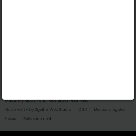
Nantes
Reims
Liens utiles
Connexion | Inscription
Rechercher des parcs
Tout les parcs
Ajouter un parc
Nous contacter
© 2021 My Kiddy Park. Tous droits réservés.
Made with
♥
by
2gether Web Studio
CGU
Mentions légales
Presse
Référencement