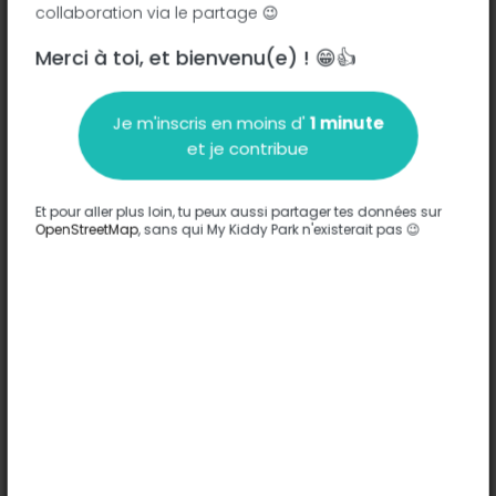
collaboration via le partage 😉
Rue des Ponts - 57890
-
Porcelette
Merci à toi, et bienvenu(e) ! 😁👍
Description
Je m'inscris en moins d'
1 minute
Aucune information n'a été entrée sur ce parc.
et je contribue
Compléter
Et pour aller plus loin, tu peux aussi partager tes données sur
Options
OpenStreetMap
, sans qui My Kiddy Park n'existerait pas 😉
Aucune option n'a été entrée sur ce parc.
Compléter
Commentaires
(0)