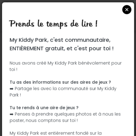
Prends le temps de lire !
Localiser sur Google Maps
|
| |
My Kiddy Park, c'est communautaire,
Ce parc n'a pas encore été visité ! À toi
ENTIÈREMENT gratuit, et c'est pour toi !
de jouer !
Soit l'aventurier qui découvre ce parc en
Nous avons créé My Kiddy Park bénévolement pour
toi !
premier !
Tu as des informations sur des aires de jeux ?
J'ajoute le nom
J'ajoute des
➡️ Partage les avec la communauté sur My Kiddy
photos
Park !
J'ajoute une
J'ajoute les
description
équipements
Tu te rends à une aire de jeux ?
➡️ Penses à prendre quelques photos et à nous les
poster, nous comptons sur toi !
Rue des Ponts
My Kiddy Park est entièrement fondé sur la