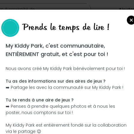
Ajoute
Prends le temps de lire !
My Kiddy Park, c'est communautaire,
ENTIÈREMENT gratuit, et c'est pour toi !
Nous avons créé My Kiddy Park bénévolement pour toi !
Tu as des informations sur des aires de jeux ?
Ce parc n'a pas encore été visité ! À toi de jouer !
➡️ Partage les avec la communauté sur My Kiddy Park !
Soit l'aventurier qui découvre ce parc en premier !
Tu te rends à une aire de jeux ?
➡️ Penses à prendre quelques photos et à nous les
J'ajoute le nom
J'ajoute des photos
poster, nous comptons sur toi !
J'ajoute une description
J'ajoute les équipement
My Kiddy Park est entièrement fondé sur la collaboration
via le partage 😉