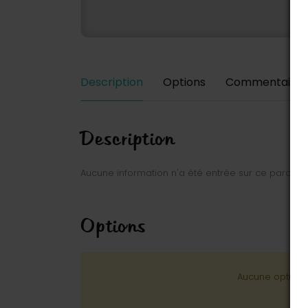
Description
Options
Commentaires
Description
Aucune information n'a été entrée sur ce parc.
Options
Aucune option n