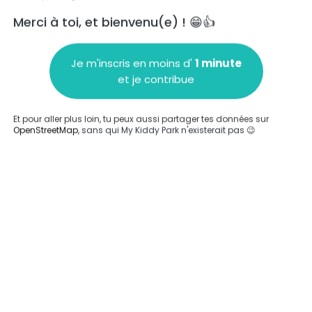
Merci à toi, et bienvenu(e) ! 😁👍
Je m'inscris en moins d'
1 minute
et je contribue
Ajouter un commentaire
Et pour aller plus loin, tu peux aussi partager tes données sur
OpenStreetMap
, sans qui My Kiddy Park n'existerait pas 😉
Compléter
'a été entrée sur ce parc.
Compléter