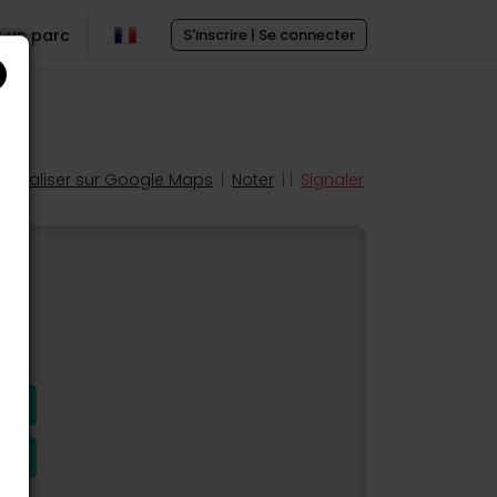
r un parc
S'inscrire | Se connecter
Localiser sur Google Maps
|
Noter
| |
Signaler
s