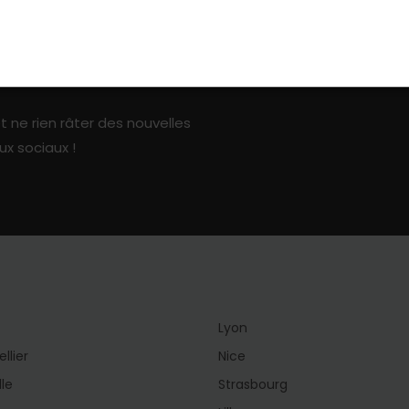
ark sur les réseaux sociaux
t ne rien râter des nouvelles
ux sociaux !
Lyon
llier
Nice
lle
Strasbourg