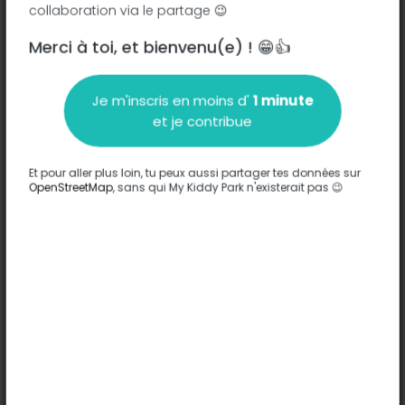
collaboration via le partage 😉
Avenue de Bâle - 68330
-
Huningue
Merci à toi, et bienvenu(e) ! 😁👍
Description
Je m'inscris en moins d'
1 minute
Aucune information n'a été entrée sur ce parc.
et je contribue
Compléter
Et pour aller plus loin, tu peux aussi partager tes données sur
Options
OpenStreetMap
, sans qui My Kiddy Park n'existerait pas 😉
Aucune option n'a été entrée sur ce parc.
Compléter
Commentaires
(0)