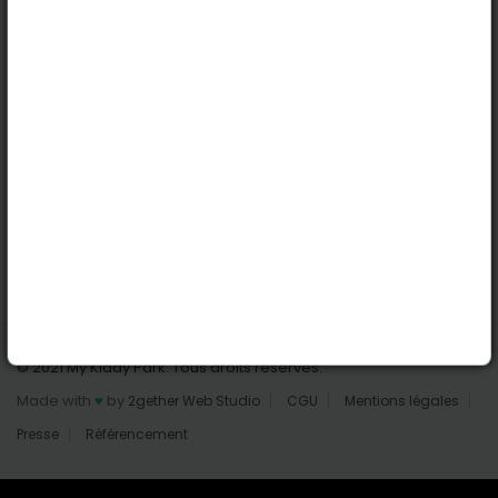
Nantes
Reims
Liens utiles
Connexion | Inscription
Rechercher des parcs
Tout les parcs
Ajouter un parc
Nous contacter
© 2021 My Kiddy Park. Tous droits réservés.
Made with
♥
by
2gether Web Studio
CGU
Mentions légales
Presse
Référencement