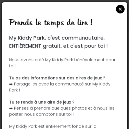
Prends le temps de lire !
Localiser sur Google Maps
|
| |
My Kiddy Park, c'est communautaire,
Ce parc n'a pas encore été visité ! À toi
ENTIÈREMENT gratuit, et c'est pour toi !
de jouer !
Soit l'aventurier qui découvre ce parc en
Nous avons créé My Kiddy Park bénévolement pour
toi !
premier !
Tu as des informations sur des aires de jeux ?
J'ajoute le nom
J'ajoute des
➡️ Partage les avec la communauté sur My Kiddy
photos
Park !
J'ajoute une
J'ajoute les
description
équipements
Tu te rends à une aire de jeux ?
➡️ Penses à prendre quelques photos et à nous les
poster, nous comptons sur toi !
Avenue de Bâle
My Kiddy Park est entièrement fondé sur la