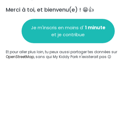
Merci à toi, et bienvenu(e) ! 😁👍
Je m'inscris en moins d'
1 minute
et je contribue
Ajouter un commentaire
Et pour aller plus loin, tu peux aussi partager tes données sur
OpenStreetMap
, sans qui My Kiddy Park n'existerait pas 😉
Compléter
'a été entrée sur ce parc.
Compléter