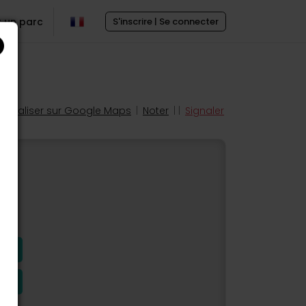
r un parc
S'inscrire | Se connecter
Localiser sur Google Maps
|
Noter
| |
Signaler
s