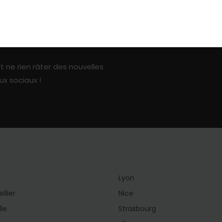
ark sur les réseaux sociaux
t ne rien râter des nouvelles
ux sociaux !
Lyon
llier
Nice
lle
Strasbourg