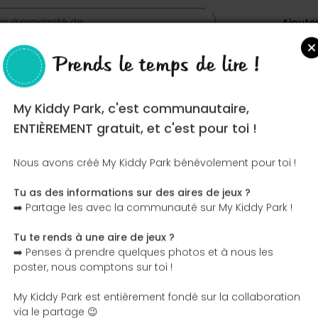
Ajoute
Prends le temps de lire !
My Kiddy Park, c'est communautaire,
ENTIÈREMENT gratuit, et c'est pour toi !
Nous avons créé My Kiddy Park bénévolement pour toi !
Tu as des informations sur des aires de jeux ?
Ce parc n'a pas encore été visité ! À toi de jouer !
➡️ Partage les avec la communauté sur My Kiddy Park !
Soit l'aventurier qui découvre ce parc en premier !
Tu te rends à une aire de jeux ?
➡️ Penses à prendre quelques photos et à nous les
J'ajoute le nom
J'ajoute des photos
poster, nous comptons sur toi !
J'ajoute une description
J'ajoute les équipement
My Kiddy Park est entièrement fondé sur la collaboration
via le partage 😉