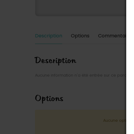
Description
Options
Commentaires
Description
Aucune information n'a été entrée sur ce parc.
Options
Aucune option n