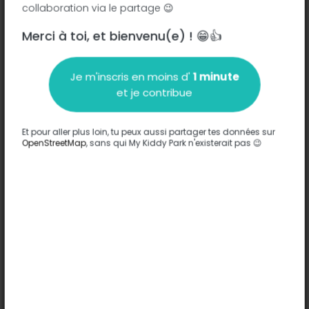
collaboration via le partage 😉
Merci à toi, et bienvenu(e) ! 😁👍
Description
Je m'inscris en moins d'
1 minute
Aucune information n'a été entrée sur ce parc.
et je contribue
Compléter
Et pour aller plus loin, tu peux aussi partager tes données sur
Options
OpenStreetMap
, sans qui My Kiddy Park n'existerait pas 😉
Aucune option n'a été entrée sur ce parc.
Compléter
Commentaires
(0)