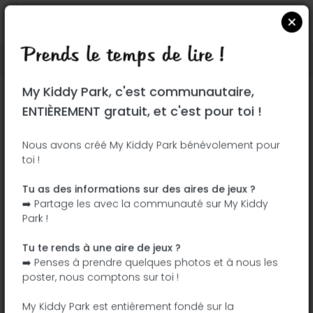
Prends le temps de lire !
Localiser sur Google Maps
|
| |
My Kiddy Park, c'est communautaire,
Ce parc n'a pas encore été visité ! À toi
ENTIÈREMENT gratuit, et c'est pour toi !
de jouer !
Soit l'aventurier qui découvre ce parc en
Nous avons créé My Kiddy Park bénévolement pour
toi !
premier !
Tu as des informations sur des aires de jeux ?
J'ajoute le nom
J'ajoute des
➡️ Partage les avec la communauté sur My Kiddy
photos
Park !
J'ajoute une
J'ajoute les
description
équipements
Tu te rends à une aire de jeux ?
➡️ Penses à prendre quelques photos et à nous les
poster, nous comptons sur toi !
Burstelpark
My Kiddy Park est entièrement fondé sur la