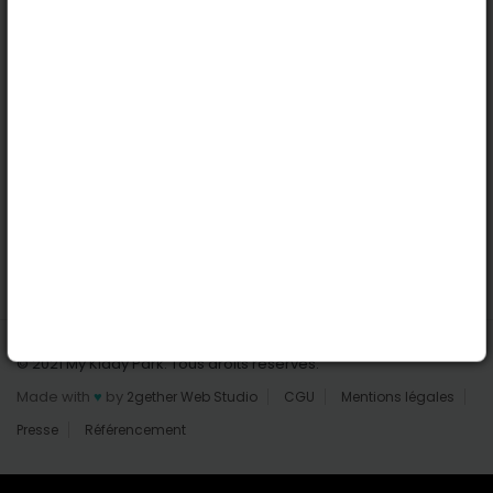
Nantes
Reims
Liens utiles
Connexion | Inscription
Rechercher des parcs
Tout les parcs
Ajouter un parc
Nous contacter
© 2021 My Kiddy Park. Tous droits réservés.
Made with
♥
by
2gether Web Studio
CGU
Mentions légales
Presse
Référencement