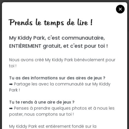
Prends le temps de lire !
Localiser sur Google Maps
|
| |
My Kiddy Park, c'est communautaire,
Ce parc n'a pas encore été visité ! À toi
ENTIÈREMENT gratuit, et c'est pour toi !
de jouer !
Soit l'aventurier qui découvre ce parc en
Nous avons créé My Kiddy Park bénévolement pour
toi !
premier !
Tu as des informations sur des aires de jeux ?
J'ajoute le nom
J'ajoute des
➡️ Partage les avec la communauté sur My Kiddy
photos
Park !
J'ajoute une
J'ajoute les
description
équipements
Tu te rends à une aire de jeux ?
➡️ Penses à prendre quelques photos et à nous les
poster, nous comptons sur toi !
Lonzaplatz
My Kiddy Park est entièrement fondé sur la