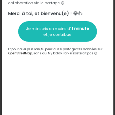
collaboration via le partage 😉
Merci à toi, et bienvenu(e) ! 😁👍
Description
Je m'inscris en moins d'
1 minute
Aucune information n'a été entrée sur ce parc.
et je contribue
Compléter
Et pour aller plus loin, tu peux aussi partager tes données sur
Options
OpenStreetMap
, sans qui My Kiddy Park n'existerait pas 😉
Aucune option n'a été entrée sur ce parc.
Compléter
Commentaires
(0)