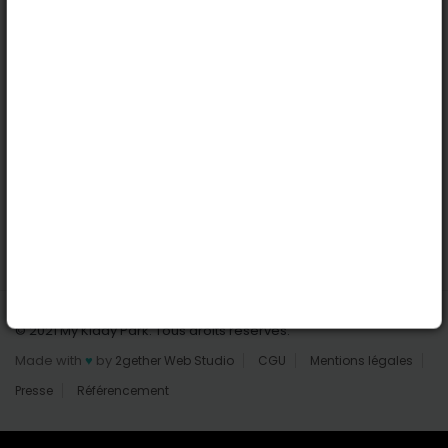
Nantes
Reims
Liens utiles
Connexion | Inscription
Rechercher des parcs
Tout les parcs
Ajouter un parc
Nous contacter
© 2021 My Kiddy Park. Tous droits réservés.
Made with
♥
by
2gether Web Studio
CGU
Mentions légales
Presse
Référencement