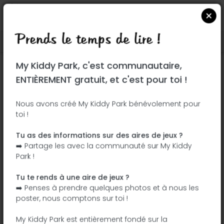
Prends le temps de lire !
Localiser sur Google Maps
|
| |
My Kiddy Park, c'est communautaire,
Ce parc n'a pas encore été visité ! À toi
ENTIÈREMENT gratuit, et c'est pour toi !
de jouer !
Soit l'aventurier qui découvre ce parc en
Nous avons créé My Kiddy Park bénévolement pour
toi !
premier !
Tu as des informations sur des aires de jeux ?
J'ajoute le nom
J'ajoute des
➡️ Partage les avec la communauté sur My Kiddy
photos
Park !
J'ajoute une
J'ajoute les
description
équipements
Tu te rends à une aire de jeux ?
➡️ Penses à prendre quelques photos et à nous les
poster, nous comptons sur toi !
Alter Friedhof
My Kiddy Park est entièrement fondé sur la