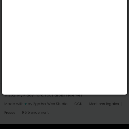
Nantes
Reims
Liens utiles
Connexion | Inscription
Rechercher des parcs
Tout les parcs
Ajouter un parc
Nous contacter
© 2021 My Kiddy Park. Tous droits réservés.
Made with
♥
by
2gether Web Studio
CGU
Mentions légales
Presse
Référencement