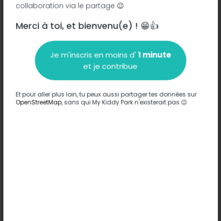
collaboration via le partage 😉
Merci à toi, et bienvenu(e) ! 😁👍
Description
Je m'inscris en moins d'
1 minute
Aucune information n'a été entrée sur ce parc.
et je contribue
Compléter
Et pour aller plus loin, tu peux aussi partager tes données sur
Options
OpenStreetMap
, sans qui My Kiddy Park n'existerait pas 😉
Aucune option n'a été entrée sur ce parc.
Compléter
Commentaires
(0)