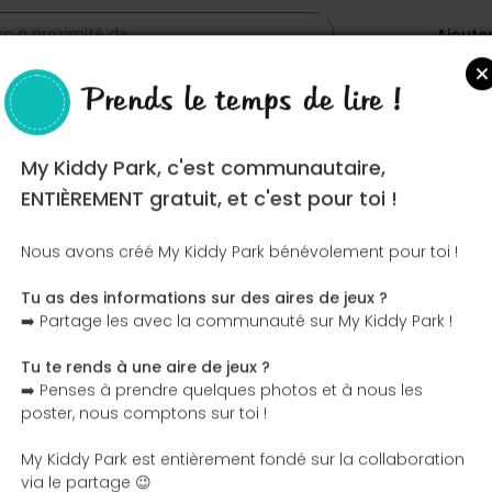
Ajoute
Prends le temps de lire !
My Kiddy Park, c'est communautaire,
ENTIÈREMENT gratuit, et c'est pour toi !
Nous avons créé My Kiddy Park bénévolement pour toi !
Tu as des informations sur des aires de jeux ?
Ce parc n'a pas encore été visité ! À toi de jouer !
➡️ Partage les avec la communauté sur My Kiddy Park !
Soit l'aventurier qui découvre ce parc en premier !
Tu te rends à une aire de jeux ?
➡️ Penses à prendre quelques photos et à nous les
J'ajoute le nom
J'ajoute des photos
poster, nous comptons sur toi !
J'ajoute une description
J'ajoute les équipement
My Kiddy Park est entièrement fondé sur la collaboration
via le partage 😉