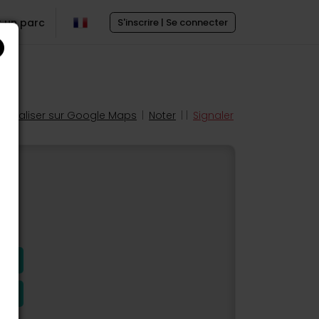
r un parc
S'inscrire | Se connecter
Localiser sur Google Maps
|
Noter
| |
Signaler
s