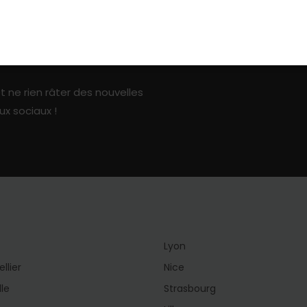
ark sur les réseaux sociaux
t ne rien râter des nouvelles
ux sociaux !
Lyon
llier
Nice
lle
Strasbourg