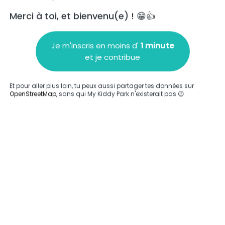
Merci à toi, et bienvenu(e) ! 😁👍
Je m'inscris en moins d'
1 minute
et je contribue
Ajouter un commentaire
Et pour aller plus loin, tu peux aussi partager tes données sur
OpenStreetMap
, sans qui My Kiddy Park n'existerait pas 😉
Compléter
'a été entrée sur ce parc.
Compléter