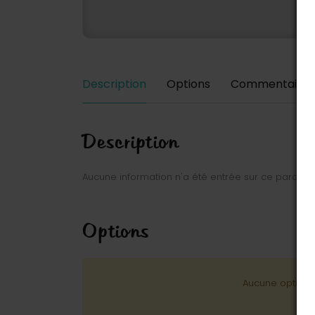
Description
Options
Commentaires
Description
Aucune information n'a été entrée sur ce parc.
Options
Aucune option n