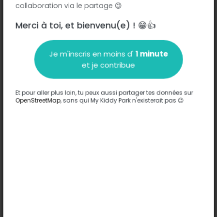
collaboration via le partage 😉
Merci à toi, et bienvenu(e) ! 😁👍
Description
Je m'inscris en moins d'
1 minute
Aucune information n'a été entrée sur ce parc.
et je contribue
Compléter
Et pour aller plus loin, tu peux aussi partager tes données sur
Options
OpenStreetMap
, sans qui My Kiddy Park n'existerait pas 😉
Aucune option n'a été entrée sur ce parc.
Compléter
Commentaires
(0)