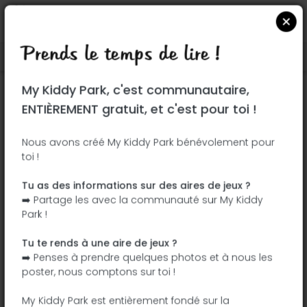
Prends le temps de lire !
Localiser sur Google Maps
|
| |
My Kiddy Park, c'est communautaire,
Ce parc n'a pas encore été visité ! À toi
ENTIÈREMENT gratuit, et c'est pour toi !
de jouer !
Soit l'aventurier qui découvre ce parc en
Nous avons créé My Kiddy Park bénévolement pour
toi !
premier !
Tu as des informations sur des aires de jeux ?
J'ajoute le nom
J'ajoute des
➡️ Partage les avec la communauté sur My Kiddy
photos
Park !
J'ajoute une
J'ajoute les
description
équipements
Tu te rends à une aire de jeux ?
➡️ Penses à prendre quelques photos et à nous les
poster, nous comptons sur toi !
Corneliuspark
My Kiddy Park est entièrement fondé sur la