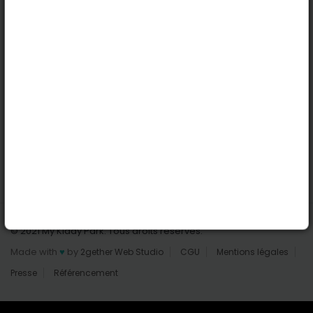
Nantes
Reims
Liens utiles
Connexion | Inscription
Rechercher des parcs
Tout les parcs
Ajouter un parc
Nous contacter
© 2021 My Kiddy Park. Tous droits réservés.
Made with
♥
by
2gether Web Studio
CGU
Mentions légales
Presse
Référencement