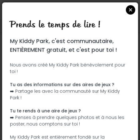
Prends le temps de lire !
Localiser sur Google Maps
|
| |
My Kiddy Park, c'est communautaire,
Ce parc n'a pas encore été visité ! À toi
ENTIÈREMENT gratuit, et c'est pour toi !
de jouer !
Soit l'aventurier qui découvre ce parc en
Nous avons créé My Kiddy Park bénévolement pour
toi !
premier !
Tu as des informations sur des aires de jeux ?
J'ajoute le nom
J'ajoute des
➡️ Partage les avec la communauté sur My Kiddy
photos
Park !
J'ajoute une
J'ajoute les
description
équipements
Tu te rends à une aire de jeux ?
➡️ Penses à prendre quelques photos et à nous les
poster, nous comptons sur toi !
Emscherpark
My Kiddy Park est entièrement fondé sur la