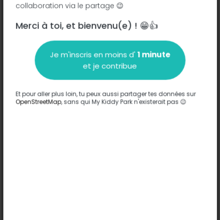
collaboration via le partage 😉
Merci à toi, et bienvenu(e) ! 😁👍
Description
Je m'inscris en moins d'
1 minute
Aucune information n'a été entrée sur ce parc.
et je contribue
Compléter
Et pour aller plus loin, tu peux aussi partager tes données sur
Options
OpenStreetMap
, sans qui My Kiddy Park n'existerait pas 😉
Aucune option n'a été entrée sur ce parc.
Compléter
Commentaires
(0)