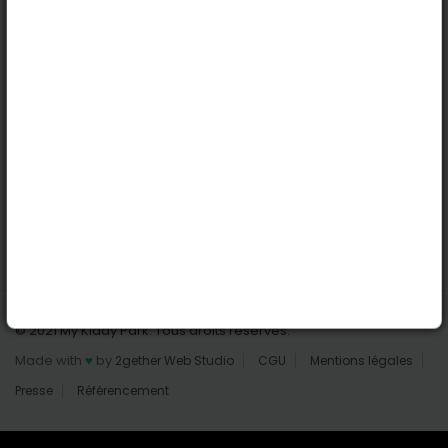
Nantes
Reims
Liens utiles
Connexion | Inscription
Rechercher des parcs
Tout les parcs
Ajouter un parc
Nous contacter
© 2021 My Kiddy Park. Tous droits réservés.
Made with
♥
by
2gether Web Studio
CGU
Mentions légales
Presse
Référencement