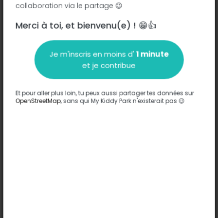
collaboration via le partage 😉
Merci à toi, et bienvenu(e) ! 😁👍
Description
Je m'inscris en moins d'
1 minute
Aucune information n'a été entrée sur ce parc.
et je contribue
Compléter
Et pour aller plus loin, tu peux aussi partager tes données sur
Options
OpenStreetMap
, sans qui My Kiddy Park n'existerait pas 😉
Aucune option n'a été entrée sur ce parc.
Compléter
Commentaires
(0)