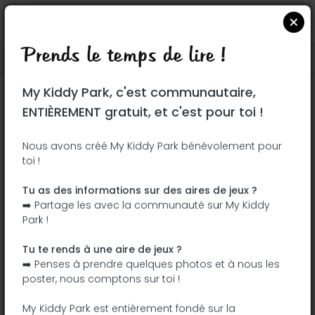
Prends le temps de lire !
Localiser sur Google Maps
|
| |
My Kiddy Park, c'est communautaire,
Ce parc n'a pas encore été visité ! À toi
ENTIÈREMENT gratuit, et c'est pour toi !
de jouer !
Soit l'aventurier qui découvre ce parc en
Nous avons créé My Kiddy Park bénévolement pour
toi !
premier !
Tu as des informations sur des aires de jeux ?
J'ajoute le nom
J'ajoute des
➡️ Partage les avec la communauté sur My Kiddy
photos
Park !
J'ajoute une
J'ajoute les
description
équipements
Tu te rends à une aire de jeux ?
➡️ Penses à prendre quelques photos et à nous les
poster, nous comptons sur toi !
Schlosswiese
My Kiddy Park est entièrement fondé sur la