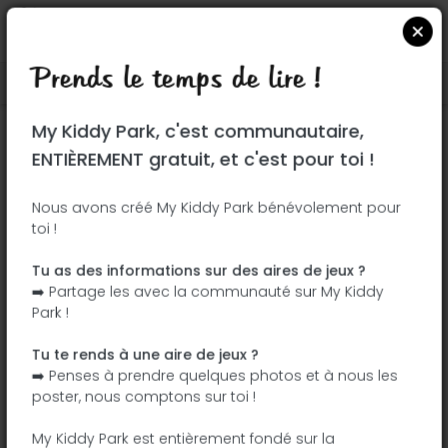
Prends le temps de lire !
Localiser sur Google Maps
|
| |
My Kiddy Park, c'est communautaire,
Ce parc n'a pas encore été visité ! À toi
ENTIÈREMENT gratuit, et c'est pour toi !
de jouer !
Soit l'aventurier qui découvre ce parc en
Nous avons créé My Kiddy Park bénévolement pour
toi !
premier !
Tu as des informations sur des aires de jeux ?
J'ajoute le nom
J'ajoute des
➡️ Partage les avec la communauté sur My Kiddy
photos
Park !
J'ajoute une
J'ajoute les
description
équipements
Tu te rends à une aire de jeux ?
➡️ Penses à prendre quelques photos et à nous les
poster, nous comptons sur toi !
Parque la estación
My Kiddy Park est entièrement fondé sur la