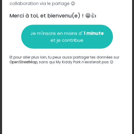
collaboration via le partage 😉
Merci à toi, et bienvenu(e) ! 😁👍
Description
Je m'inscris en moins d'
1 minute
Aucune information n'a été entrée sur ce parc.
et je contribue
Compléter
Et pour aller plus loin, tu peux aussi partager tes données sur
Options
OpenStreetMap
, sans qui My Kiddy Park n'existerait pas 😉
Aucune option n'a été entrée sur ce parc.
Compléter
Commentaires
(0)