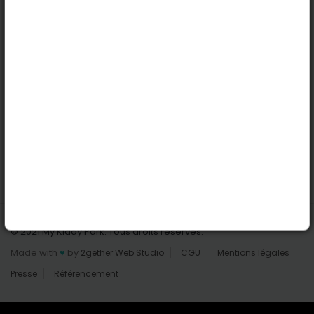
Nantes
Reims
Liens utiles
Connexion | Inscription
Rechercher des parcs
Tout les parcs
Ajouter un parc
Nous contacter
© 2021 My Kiddy Park. Tous droits réservés.
Made with
♥
by
2gether Web Studio
CGU
Mentions légales
Presse
Référencement