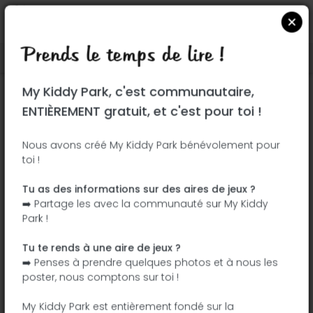
Prends le temps de lire !
Localiser sur Google Maps
|
| |
My Kiddy Park, c'est communautaire,
Ce parc n'a pas encore été visité ! À toi
ENTIÈREMENT gratuit, et c'est pour toi !
de jouer !
Soit l'aventurier qui découvre ce parc en
Nous avons créé My Kiddy Park bénévolement pour
toi !
premier !
Tu as des informations sur des aires de jeux ?
J'ajoute le nom
J'ajoute des
➡️ Partage les avec la communauté sur My Kiddy
photos
Park !
J'ajoute une
J'ajoute les
description
équipements
Tu te rends à une aire de jeux ?
➡️ Penses à prendre quelques photos et à nous les
poster, nous comptons sur toi !
Parque Alameda del Tajo
My Kiddy Park est entièrement fondé sur la