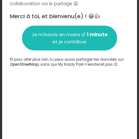
collaboration via le partage 😉
Merci à toi, et bienvenu(e) ! 😁👍
Description
Je m'inscris en moins d'
1 minute
Aucune information n'a été entrée sur ce parc.
et je contribue
Compléter
Et pour aller plus loin, tu peux aussi partager tes données sur
Options
OpenStreetMap
, sans qui My Kiddy Park n'existerait pas 😉
Aucune option n'a été entrée sur ce parc.
Compléter
Commentaires
(0)