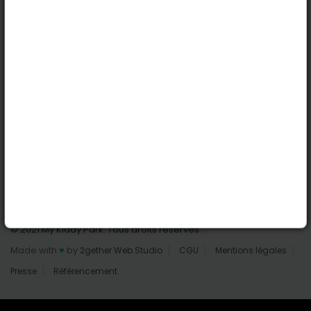
Nantes
Reims
Liens utiles
Connexion | Inscription
Rechercher des parcs
Tout les parcs
Ajouter un parc
Nous contacter
© 2021 My Kiddy Park. Tous droits réservés.
Made with
♥
by
2gether Web Studio
CGU
Mentions légales
Presse
Référencement