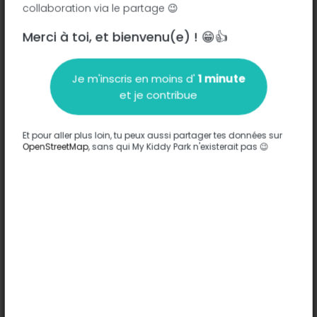
collaboration via le partage 😉
Merci à toi, et bienvenu(e) ! 😁👍
Description
Je m'inscris en moins d'
1 minute
Aucune information n'a été entrée sur ce parc.
et je contribue
Compléter
Et pour aller plus loin, tu peux aussi partager tes données sur
Options
OpenStreetMap
, sans qui My Kiddy Park n'existerait pas 😉
Aucune option n'a été entrée sur ce parc.
Compléter
Commentaires
(0)