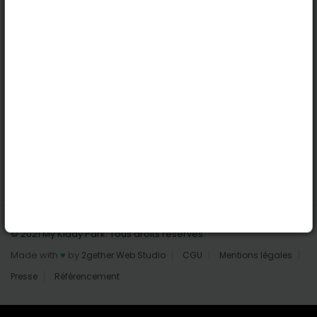
Nantes
Reims
Liens utiles
Connexion | Inscription
Rechercher des parcs
Tout les parcs
Ajouter un parc
Nous contacter
© 2021 My Kiddy Park. Tous droits réservés.
Made with
♥
by
2gether Web Studio
CGU
Mentions légales
Presse
Référencement