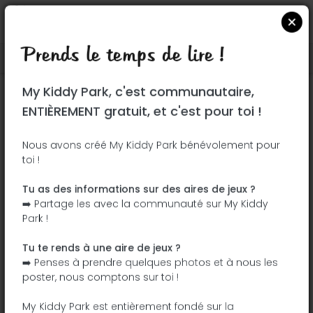
Prends le temps de lire !
Localiser sur Google Maps
|
| |
My Kiddy Park, c'est communautaire,
Ce parc n'a pas encore été visité ! À toi
ENTIÈREMENT gratuit, et c'est pour toi !
de jouer !
Soit l'aventurier qui découvre ce parc en
Nous avons créé My Kiddy Park bénévolement pour
toi !
premier !
Tu as des informations sur des aires de jeux ?
J'ajoute le nom
J'ajoute des
➡️ Partage les avec la communauté sur My Kiddy
photos
Park !
J'ajoute une
J'ajoute les
description
équipements
Tu te rends à une aire de jeux ?
➡️ Penses à prendre quelques photos et à nous les
poster, nous comptons sur toi !
Parque Publico La Atalaya
My Kiddy Park est entièrement fondé sur la