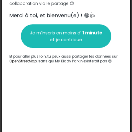
collaboration via le partage 😉
Merci à toi, et bienvenu(e) ! 😁👍
Description
Je m'inscris en moins d'
1 minute
Aucune information n'a été entrée sur ce parc.
et je contribue
Compléter
Et pour aller plus loin, tu peux aussi partager tes données sur
Options
OpenStreetMap
, sans qui My Kiddy Park n'existerait pas 😉
Aucune option n'a été entrée sur ce parc.
Compléter
Commentaires
(0)