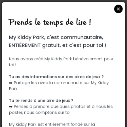
Prends le temps de lire !
Localiser sur Google Maps
|
| |
My Kiddy Park, c'est communautaire,
Ce parc n'a pas encore été visité ! À toi
ENTIÈREMENT gratuit, et c'est pour toi !
de jouer !
Soit l'aventurier qui découvre ce parc en
Nous avons créé My Kiddy Park bénévolement pour
toi !
premier !
Tu as des informations sur des aires de jeux ?
J'ajoute le nom
J'ajoute des
➡️ Partage les avec la communauté sur My Kiddy
photos
Park !
J'ajoute une
J'ajoute les
description
équipements
Tu te rends à une aire de jeux ?
➡️ Penses à prendre quelques photos et à nous les
poster, nous comptons sur toi !
Parque Amate
My Kiddy Park est entièrement fondé sur la