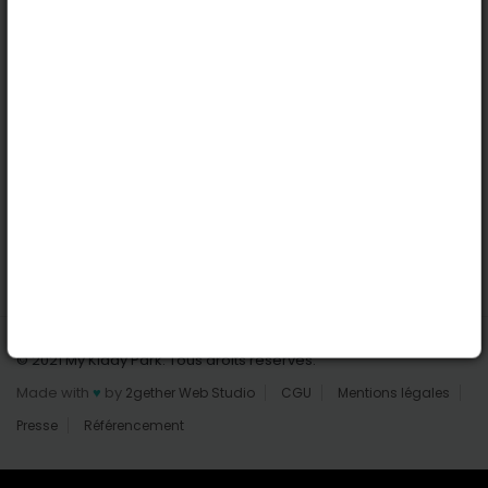
Nantes
Reims
Liens utiles
Connexion | Inscription
Rechercher des parcs
Tout les parcs
Ajouter un parc
Nous contacter
© 2021 My Kiddy Park. Tous droits réservés.
Made with
♥
by
2gether Web Studio
CGU
Mentions légales
Presse
Référencement