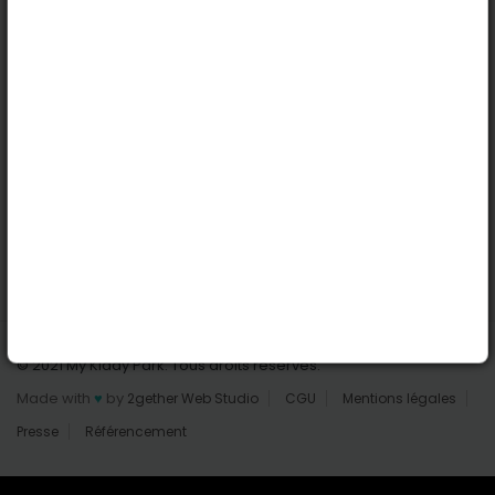
Nantes
Reims
Liens utiles
Connexion | Inscription
Rechercher des parcs
Tout les parcs
Ajouter un parc
Nous contacter
© 2021 My Kiddy Park. Tous droits réservés.
Made with
♥
by
2gether Web Studio
CGU
Mentions légales
Presse
Référencement