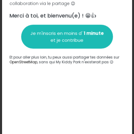
collaboration via le partage 😉
Merci à toi, et bienvenu(e) ! 😁👍
Description
Je m'inscris en moins d'
1 minute
Aucune information n'a été entrée sur ce parc.
et je contribue
Compléter
Et pour aller plus loin, tu peux aussi partager tes données sur
Options
OpenStreetMap
, sans qui My Kiddy Park n'existerait pas 😉
Aucune option n'a été entrée sur ce parc.
Compléter
Commentaires
(0)