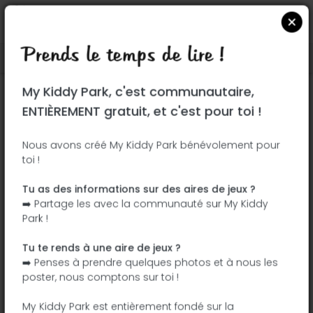
Prends le temps de lire !
Localiser sur Google Maps
|
| |
My Kiddy Park, c'est communautaire,
Ce parc n'a pas encore été visité ! À toi
ENTIÈREMENT gratuit, et c'est pour toi !
de jouer !
Soit l'aventurier qui découvre ce parc en
Nous avons créé My Kiddy Park bénévolement pour
toi !
premier !
Tu as des informations sur des aires de jeux ?
J'ajoute le nom
J'ajoute des
➡️ Partage les avec la communauté sur My Kiddy
photos
Park !
J'ajoute une
J'ajoute les
description
équipements
Tu te rends à une aire de jeux ?
➡️ Penses à prendre quelques photos et à nous les
poster, nous comptons sur toi !
Plaza Campo del Príncipe
My Kiddy Park est entièrement fondé sur la