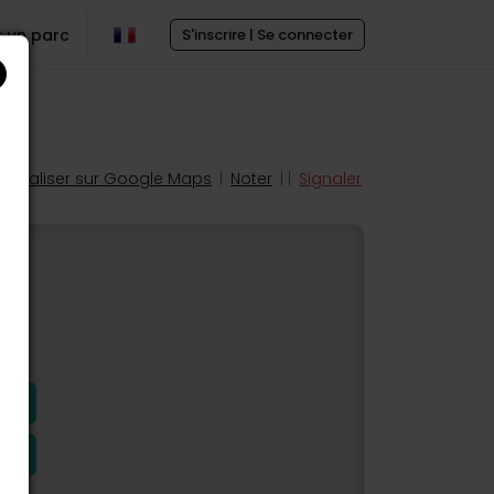
r un parc
S'inscrire | Se connecter
Localiser sur Google Maps
|
Noter
| |
Signaler
s