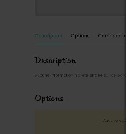
Description
Options
Commentaires
Description
Aucune information n'a été entrée sur ce parc.
Options
Aucune option n