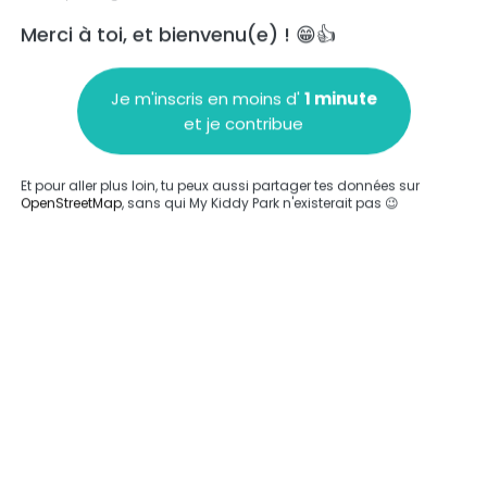
Merci à toi, et bienvenu(e) ! 😁👍
Je m'inscris en moins d'
1 minute
et je contribue
Ajouter un commentaire
Et pour aller plus loin, tu peux aussi partager tes données sur
OpenStreetMap
, sans qui My Kiddy Park n'existerait pas 😉
Compléter
'a été entrée sur ce parc.
Compléter