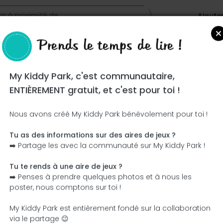
Ajoute
Prends le temps de lire !
My Kiddy Park, c'est communautaire,
ENTIÈREMENT gratuit, et c'est pour toi !
Nous avons créé My Kiddy Park bénévolement pour toi !
Tu as des informations sur des aires de jeux ?
Ce parc n'a pas encore été visité ! À toi de jouer !
➡️ Partage les avec la communauté sur My Kiddy Park !
Soit l'aventurier qui découvre ce parc en premier !
Tu te rends à une aire de jeux ?
➡️ Penses à prendre quelques photos et à nous les
J'ajoute le nom
J'ajoute des photos
poster, nous comptons sur toi !
J'ajoute une description
J'ajoute les équipement
My Kiddy Park est entièrement fondé sur la collaboration
via le partage 😉