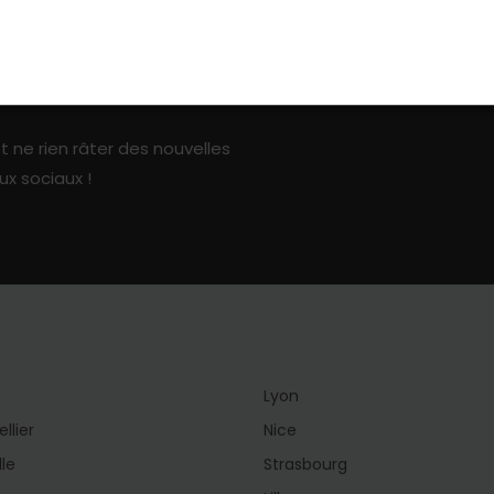
ark sur les réseaux sociaux
t ne rien râter des nouvelles
ux sociaux !
Lyon
llier
Nice
lle
Strasbourg