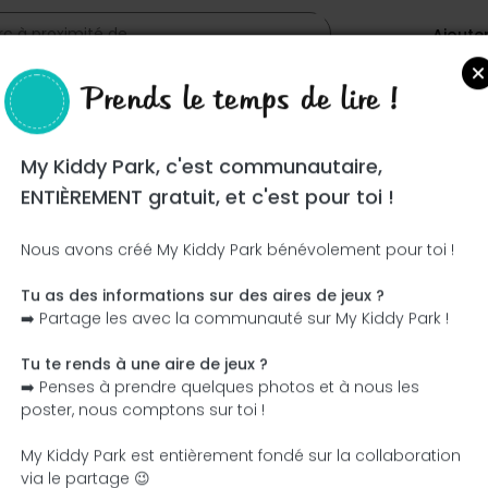
Ajoute
Prends le temps de lire !
My Kiddy Park, c'est communautaire,
ENTIÈREMENT gratuit, et c'est pour toi !
Nous avons créé My Kiddy Park bénévolement pour toi !
Tu as des informations sur des aires de jeux ?
Ce parc n'a pas encore été visité ! À toi de jouer !
➡️ Partage les avec la communauté sur My Kiddy Park !
Soit l'aventurier qui découvre ce parc en premier !
Tu te rends à une aire de jeux ?
➡️ Penses à prendre quelques photos et à nous les
J'ajoute le nom
J'ajoute des photos
poster, nous comptons sur toi !
J'ajoute une description
J'ajoute les équipement
My Kiddy Park est entièrement fondé sur la collaboration
via le partage 😉