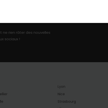
ark sur les réseaux sociaux
t ne rien râter des nouvelles
ux sociaux !
Lyon
llier
Nice
lle
Strasbourg