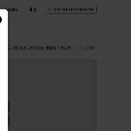
r un parc
S'inscrire | Se connecter
Localiser sur Google Maps
|
Noter
| |
Signaler
s