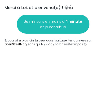
Merci à toi, et bienvenu(e) ! 😁👍
Je m'inscris en moins d'
1 minute
et je contribue
Ajouter un commentaire
Et pour aller plus loin, tu peux aussi partager tes données sur
OpenStreetMap
, sans qui My Kiddy Park n'existerait pas 😉
Compléter
'a été entrée sur ce parc.
Compléter