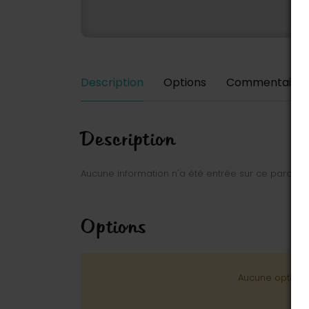
Description
Options
Commentaires
Description
Aucune information n'a été entrée sur ce parc.
Options
Aucune option n