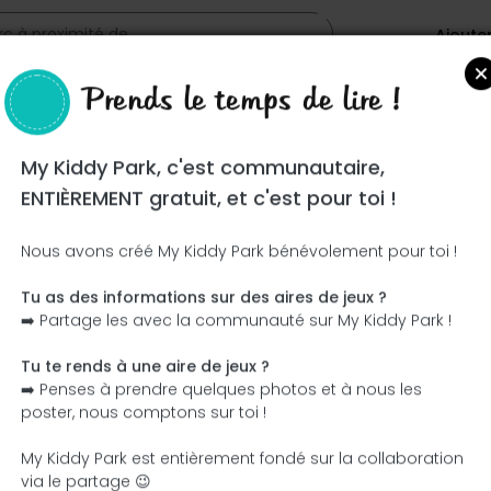
Ajoute
Prends le temps de lire !
o
My Kiddy Park, c'est communautaire,
ENTIÈREMENT gratuit, et c'est pour toi !
Nous avons créé My Kiddy Park bénévolement pour toi !
Tu as des informations sur des aires de jeux ?
Ce parc n'a pas encore été visité ! À toi de jouer !
➡️ Partage les avec la communauté sur My Kiddy Park !
Soit l'aventurier qui découvre ce parc en premier !
Tu te rends à une aire de jeux ?
➡️ Penses à prendre quelques photos et à nous les
J'ajoute le nom
J'ajoute des photos
poster, nous comptons sur toi !
J'ajoute une description
J'ajoute les équipement
My Kiddy Park est entièrement fondé sur la collaboration
via le partage 😉