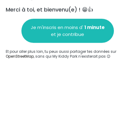
Merci à toi, et bienvenu(e) ! 😁👍
Je m'inscris en moins d'
1 minute
et je contribue
Ajouter un commentaire
Et pour aller plus loin, tu peux aussi partager tes données sur
OpenStreetMap
, sans qui My Kiddy Park n'existerait pas 😉
Compléter
'a été entrée sur ce parc.
Compléter