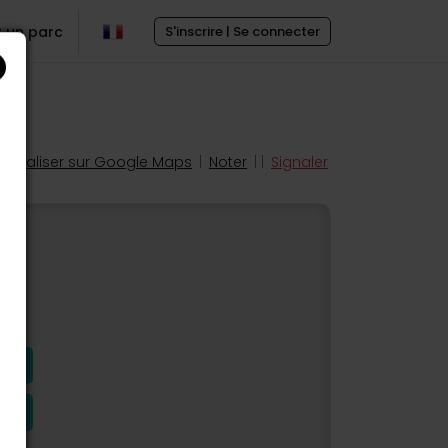
r un parc
S'inscrire | Se connecter
Localiser sur Google Maps
|
Noter
| |
Signaler
s