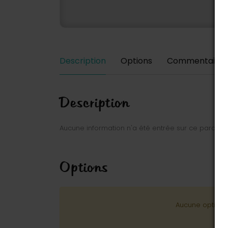
Description
Options
Commentaires
Description
Aucune information n'a été entrée sur ce parc.
Options
Aucune option n