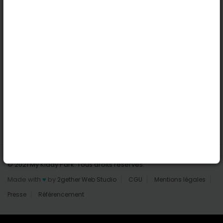
Nantes
Reims
Liens utiles
Connexion | Inscription
Rechercher des parcs
Tout les parcs
Ajouter un parc
Nous contacter
© 2021 My Kiddy Park. Tous droits réservés.
Made with
♥
by
2gether Web Studio
CGU
Mentions légales
Presse
Référencement