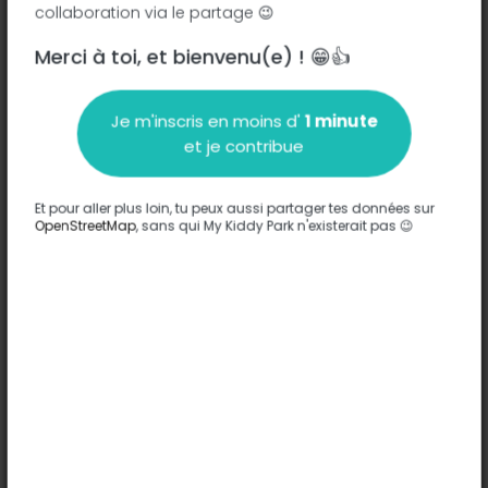
collaboration via le partage 😉
Merci à toi, et bienvenu(e) ! 😁👍
Description
Je m'inscris en moins d'
1 minute
Aucune information n'a été entrée sur ce parc.
et je contribue
Compléter
Et pour aller plus loin, tu peux aussi partager tes données sur
Options
OpenStreetMap
, sans qui My Kiddy Park n'existerait pas 😉
Aucune option n'a été entrée sur ce parc.
Compléter
Commentaires
(0)