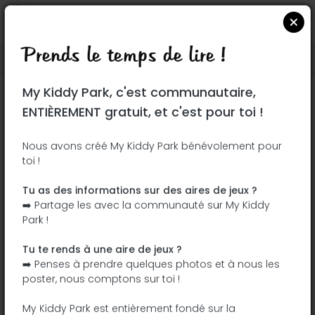
Prends le temps de lire !
Localiser sur Google Maps
|
| |
My Kiddy Park, c'est communautaire,
Ce parc n'a pas encore été visité ! À toi
ENTIÈREMENT gratuit, et c'est pour toi !
de jouer !
Soit l'aventurier qui découvre ce parc en
Nous avons créé My Kiddy Park bénévolement pour
toi !
premier !
Tu as des informations sur des aires de jeux ?
J'ajoute le nom
J'ajoute des
➡️ Partage les avec la communauté sur My Kiddy
photos
Park !
J'ajoute une
J'ajoute les
description
équipements
Tu te rends à une aire de jeux ?
➡️ Penses à prendre quelques photos et à nous les
poster, nous comptons sur toi !
Parque de San José
My Kiddy Park est entièrement fondé sur la