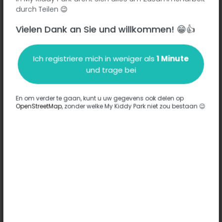
durch Teilen 😉
Vielen Dank an Sie und willkommen! 😁👍
Beschreibung
Komplett
Ich registriere mich in weniger als
1 Minute
Parque Infantil com escorregas e baloiços.
und trage bei
Übersetze diesen Text
En om verder te gaan, kunt u uw gegevens ook delen op
Optionen
Komplett
OpenStreetMap
, zonder welke My Kiddy Park niet zou bestaan 😉
Spiele
-
Komfort
-
Böden
Synthetik