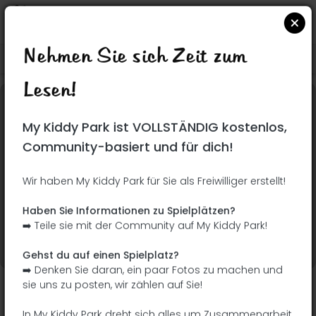
Nehmen Sie sich Zeit zum
Suchen Sie auf Google Maps
|
| |
Lesen!
Dieser Park wurde noch nicht besucht! Du bist
My Kiddy Park ist VOLLSTÄNDIG kostenlos,
dran !
Seien Sie der Abenteurer, der diesen Park
Community-basiert und für dich!
zuerst entdeckt!
Wir haben My Kiddy Park für Sie als Freiwilliger erstellt!
Ich füge den Namen
Ich füge Bilder hinzu
Haben Sie Informationen zu Spielplätzen?
hinzu
➡️ Teile sie mit der Community auf My Kiddy Park!
Ich füge eine
Ich füge die
Beschreibung hinzu
Ausrüstung hinzu
Gehst du auf einen Spielplatz?
➡️ Denken Sie daran, ein paar Fotos zu machen und
sie uns zu posten, wir zählen auf Sie!
Jardim Alves Cabral
In My Kiddy Park dreht sich alles um Zusammenarbeit