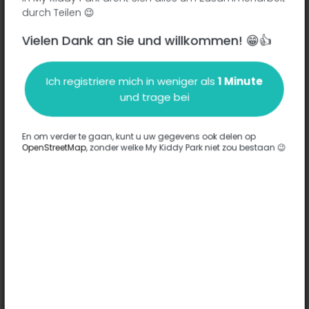
durch Teilen 😉
Vielen Dank an Sie und willkommen! 😁👍
Beschreibung
Ich registriere mich in weniger als
1 Minute
Es wurden keine Informationen zu diesem Park eingegeben.
und trage bei
Komplett
En om verder te gaan, kunt u uw gegevens ook delen op
OpenStreetMap
, zonder welke My Kiddy Park niet zou bestaan 😉
Optionen
Für diesen Park wurde keine Option eingegeben.
Komplett
Bemerkungen
(0)