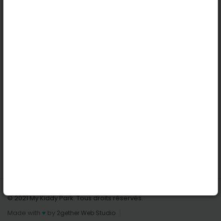
Köln
Innsbruck
Dortmund
Stuttgart
Nützliche Links
Anmelden | Anmeldung
Parks finden
Alle Parks
Park hinzufügen
Kontaktiere uns
© 2021 My Kiddy Park. Tous droits réservés.
Made with
♥
by
2gether Web Studio