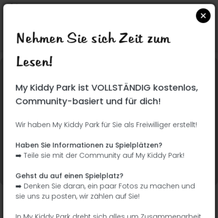
Nehmen Sie sich Zeit zum
Suchen Sie auf Google Maps
|
| |
Lesen!
Dieser Park wurde noch nicht besucht! Du bist
My Kiddy Park ist VOLLSTÄNDIG kostenlos,
dran !
Seien Sie der Abenteurer, der diesen Park
Community-basiert und für dich!
zuerst entdeckt!
Wir haben My Kiddy Park für Sie als Freiwilliger erstellt!
Ich füge den Namen
Ich füge Bilder hinzu
Haben Sie Informationen zu Spielplätzen?
hinzu
➡️ Teile sie mit der Community auf My Kiddy Park!
Ich füge eine
Ich füge die
Beschreibung hinzu
Ausrüstung hinzu
Gehst du auf einen Spielplatz?
➡️ Denken Sie daran, ein paar Fotos zu machen und
sie uns zu posten, wir zählen auf Sie!
Parque N. Senhora dos Verdes
In My Kiddy Park dreht sich alles um Zusammenarbeit