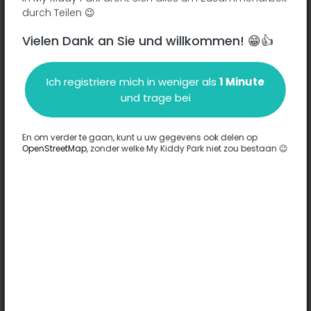
durch Teilen 😉
Vielen Dank an Sie und willkommen! 😁👍
Beschreibung
Ich registriere mich in weniger als
1 Minute
Es wurden keine Informationen zu diesem Park eingegeben.
und trage bei
Komplett
En om verder te gaan, kunt u uw gegevens ook delen op
OpenStreetMap
, zonder welke My Kiddy Park niet zou bestaan 😉
Optionen
Für diesen Park wurde keine Option eingegeben.
Komplett
Bemerkungen
(0)