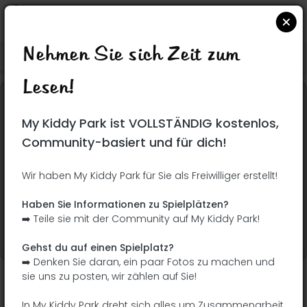
Nehmen Sie sich Zeit zum
Suchen Sie auf Google Maps
|
| |
Lesen!
Dieser Park wurde noch nicht besucht! Du bist
My Kiddy Park ist VOLLSTÄNDIG kostenlos,
dran !
Seien Sie der Abenteurer, der diesen Park
Community-basiert und für dich!
zuerst entdeckt!
Wir haben My Kiddy Park für Sie als Freiwilliger erstellt!
Ich füge den Namen
Ich füge Bilder hinzu
Haben Sie Informationen zu Spielplätzen?
hinzu
➡️ Teile sie mit der Community auf My Kiddy Park!
Ich füge eine
Ich füge die
Beschreibung hinzu
Ausrüstung hinzu
Gehst du auf einen Spielplatz?
➡️ Denken Sie daran, ein paar Fotos zu machen und
sie uns zu posten, wir zählen auf Sie!
Parque infantil de Esgueira
In My Kiddy Park dreht sich alles um Zusammenarbeit