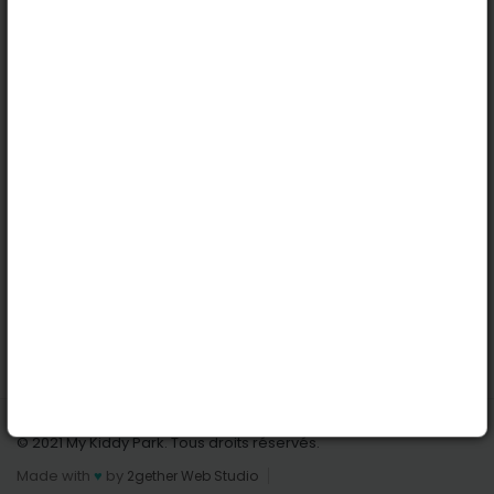
Köln
Innsbruck
Dortmund
Stuttgart
Nützliche Links
Anmelden | Anmeldung
Parks finden
Alle Parks
Park hinzufügen
Kontaktiere uns
© 2021 My Kiddy Park. Tous droits réservés.
Made with
♥
by
2gether Web Studio