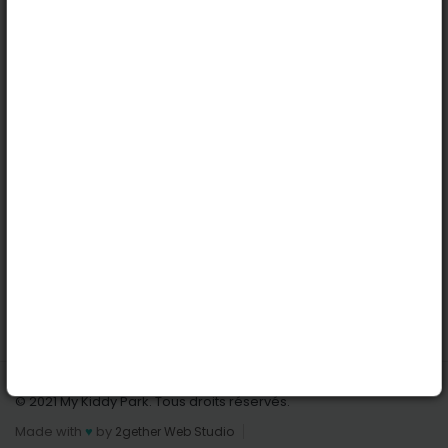
Köln
Innsbruck
Dortmund
Stuttgart
Nützliche Links
Anmelden | Anmeldung
Parks finden
Alle Parks
Park hinzufügen
Kontaktiere uns
© 2021 My Kiddy Park. Tous droits réservés.
Made with
♥
by
2gether Web Studio