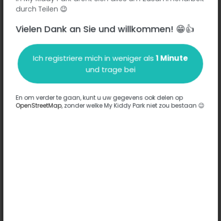
durch Teilen 😉
Vielen Dank an Sie und willkommen! 😁👍
Beschreibung
Ich registriere mich in weniger als
1 Minute
Es wurden keine Informationen zu diesem Park eingegeben.
und trage bei
Komplett
En om verder te gaan, kunt u uw gegevens ook delen op
OpenStreetMap
, zonder welke My Kiddy Park niet zou bestaan 😉
Optionen
Für diesen Park wurde keine Option eingegeben.
Komplett
Bemerkungen
(0)