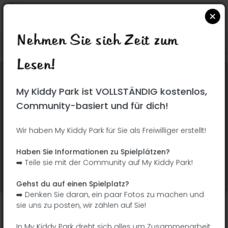
Nehmen Sie sich Zeit zum
Suchen Sie auf Google Maps
|
| |
Lesen!
Dieser Park wurde noch nicht besucht! Du bist
My Kiddy Park ist VOLLSTÄNDIG kostenlos,
dran !
Seien Sie der Abenteurer, der diesen Park
Community-basiert und für dich!
zuerst entdeckt!
Wir haben My Kiddy Park für Sie als Freiwilliger erstellt!
Ich füge den Namen
Ich füge Bilder hinzu
Haben Sie Informationen zu Spielplätzen?
hinzu
➡️ Teile sie mit der Community auf My Kiddy Park!
Ich füge eine
Ich füge die
Beschreibung hinzu
Ausrüstung hinzu
Gehst du auf einen Spielplatz?
➡️ Denken Sie daran, ein paar Fotos zu machen und
sie uns zu posten, wir zählen auf Sie!
Jardim do Rossio
In My Kiddy Park dreht sich alles um Zusammenarbeit