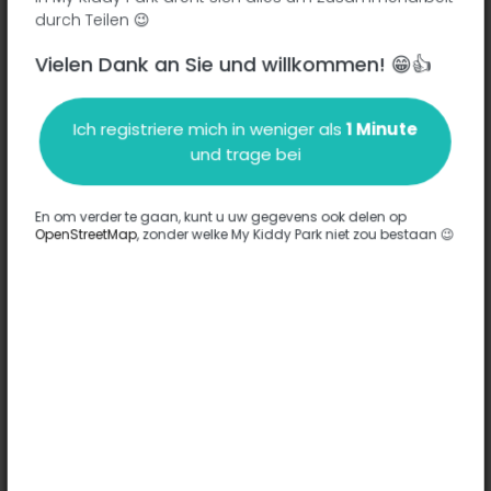
durch Teilen 😉
Vielen Dank an Sie und willkommen! 😁👍
Beschreibung
Ich registriere mich in weniger als
1 Minute
Es wurden keine Informationen zu diesem Park eingegeben.
und trage bei
Komplett
En om verder te gaan, kunt u uw gegevens ook delen op
OpenStreetMap
, zonder welke My Kiddy Park niet zou bestaan 😉
Optionen
Für diesen Park wurde keine Option eingegeben.
Komplett
Bemerkungen
(0)