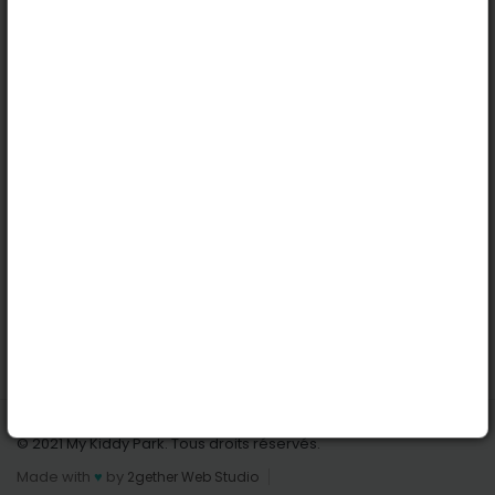
Köln
Innsbruck
Dortmund
Stuttgart
Nützliche Links
Anmelden | Anmeldung
Parks finden
Alle Parks
Park hinzufügen
Kontaktiere uns
© 2021 My Kiddy Park. Tous droits réservés.
Made with
♥
by
2gether Web Studio