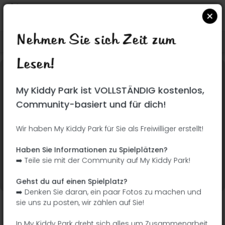
Nehmen Sie sich Zeit zum
Suchen Sie auf Google Maps
|
| |
Lesen!
Dieser Park wurde noch nicht besucht! Du bist
My Kiddy Park ist VOLLSTÄNDIG kostenlos,
dran !
Seien Sie der Abenteurer, der diesen Park
Community-basiert und für dich!
zuerst entdeckt!
Wir haben My Kiddy Park für Sie als Freiwilliger erstellt!
Ich füge den Namen
Ich füge Bilder hinzu
Haben Sie Informationen zu Spielplätzen?
hinzu
➡️ Teile sie mit der Community auf My Kiddy Park!
Ich füge eine
Ich füge die
Beschreibung hinzu
Ausrüstung hinzu
Gehst du auf einen Spielplatz?
➡️ Denken Sie daran, ein paar Fotos zu machen und
sie uns zu posten, wir zählen auf Sie!
Parque da Camponesa
In My Kiddy Park dreht sich alles um Zusammenarbeit