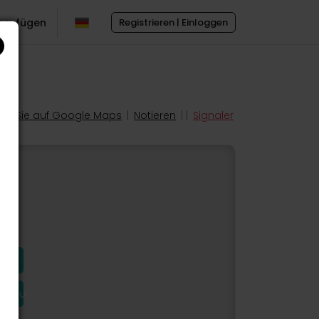
inzufügen
Registrieren | Einloggen
en Sie auf Google Maps
|
Notieren
| |
Signaler
hinzu