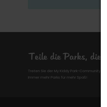
Teile die Parks, die
Treten Sie der My Kiddy Park-Community kos
Immer mehr Parks für mehr Spaß!