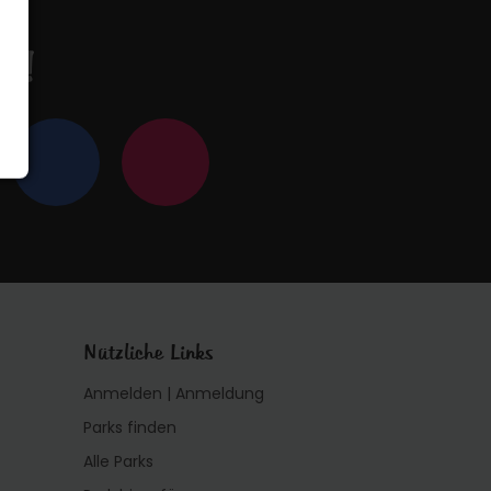
en!
Nützliche Links
Anmelden | Anmeldung
Parks finden
Alle Parks