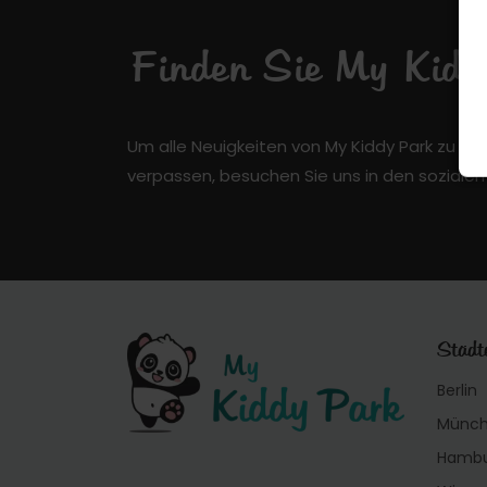
Finden Sie My Kiddy
Um alle Neuigkeiten von My Kiddy Park zu er
verpassen, besuchen Sie uns in den soziale
Städt
Berlin
Münc
Hamb