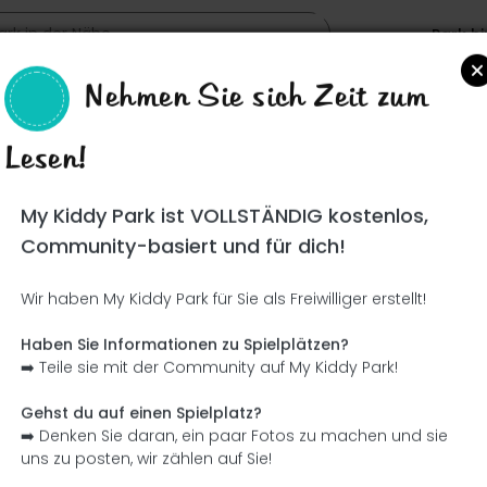
Park h
Nehmen Sie sich Zeit zum
Lesen!
Such
My Kiddy Park ist VOLLSTÄNDIG kostenlos,
Community-basiert und für dich!
Wir haben My Kiddy Park für Sie als Freiwilliger erstellt!
Ce parc n'a pas encore été visité ! À toi de jouer !
Soit l'aventurier qui découvre ce parc en premier !
Haben Sie Informationen zu Spielplätzen?
➡️ Teile sie mit der Community auf My Kiddy Park!
Ich füge den Namen hinzu
Ich füge Bilder hinzu
Gehst du auf einen Spielplatz?
➡️ Denken Sie daran, ein paar Fotos zu machen und sie
Ich füge eine Beschreibung hinzu
Ich füge die Ausrüstung 
uns zu posten, wir zählen auf Sie!