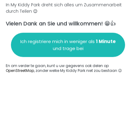
In My Kiddy Park dreht sich alles um Zusammenarbeit
durch Teilen 😉
Vielen Dank an Sie und willkommen! 😁👍
en
Einen Kommentar hinzufügen
Ich registriere mich in weniger als
1 Minute
und trage bei
En om verder te gaan, kunt u uw gegevens ook delen op
OpenStreetMap
, zonder welke My Kiddy Park niet zou bestaan 😉
ngegeben.
Komplett
rde keine Option eingegeben.
Komplett